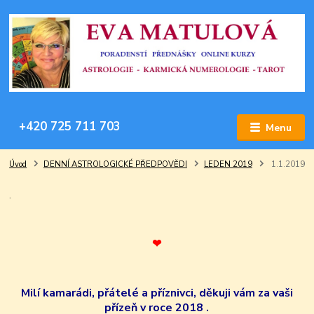
+420 725 711 703
Menu
Úvod
DENNÍ ASTROLOGICKÉ PŘEDPOVĚDI
LEDEN 2019
1.1.2019
.
❤
Milí kamarádi, přátelé a příznivci, děkuji vám za vaši
přízeň v roce 2018 .