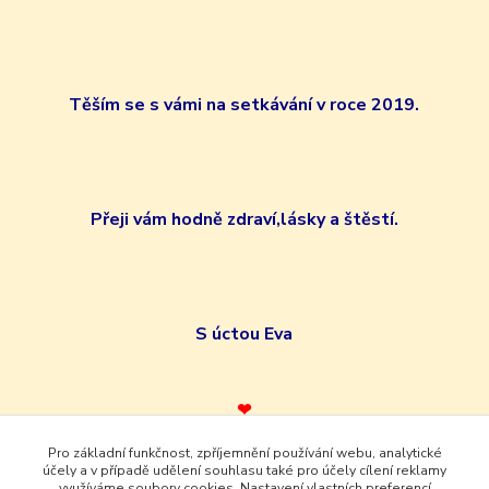
Těším se s vámi na setkávání v roce 2019.
Přeji vám hodně zdraví,lásky a štěstí.
S úctou Eva
❤
Pro základní funkčnost, zpříjemnění používání webu, analytické
účely a v případě udělení souhlasu také pro účely cílení reklamy
využíváme soubory cookies. Nastavení vlastních preferencí