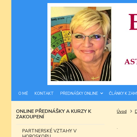
O MĚ
KONTAKT
PŘEDNÁŠKY ONLINE
ČLÁNKY K ZAM
ONLINE PŘEDNÁŠKY A KURZY K
Úvod
ZAKOUPENÍ
.
PARTNERSKÉ VZTAHY V
HOROSKOPU