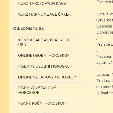
Fajn den 
KURZ TAROTOVÝCH KARET
.
Luna je v
KURZ HARMONIZACE ČAKER
lýtka, kot
Operační 
OBJEDNEJTE SE
Doporučen
.
KONZULTACE AKTUÁLNÍHO
Pro své ž
DĚNÍ
.
ONLINE OSOBNÍ HOROSKOP
Nezapomín
a platí v
PÍSEMNÝ OSOBNÍ HOROSKOP
.
Upozorně
ONLINE VZTAHOVÝ HOROSKOP
Text na t
nekomer
PÍSEMNÝ VZTAHOVÝ
HOROSKOP
způsobem
PSANÝ ROČNÍ HOROSKOP