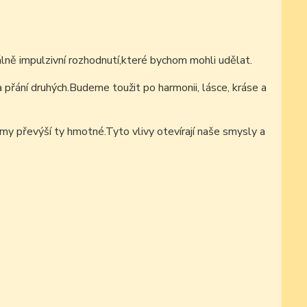
lně impulzivní rozhodnutí,které bychom mohli udělat.
 přání druhých.Budeme toužit po harmonii, lásce, kráse a
jmy převýší ty hmotné.Tyto vlivy otevírají naše smysly a