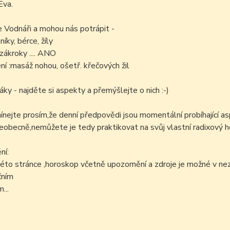
Eva.
e Vodnáři a mohou nás potrápit -
níky, bérce, žíly
zákroky .... ANO
í :masáž nohou, ošetř. křečových žil
áky - najděte si aspekty a přemýšlejte o nich :-)
ejte prosím,že denní předpovědi jsou momentální probíhající as
šeobecně,nemůžete je tedy praktikovat na svůj vlastní radixový h
ní:
éto stránce ,horoskop včetně upozornění a zdroje je možné v n
čním
...