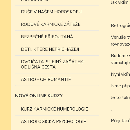
Jak vidí
DUŠE V NAŠEM HOROSKOPU
RODOVÉ KARMICKÉ ZÁTĚŽE
Retrográd
BEZPEČNĚ PŘIPOUTANÁ
Venuše tv
rovnováz
DĚTI, KTERÉ NEPŘICHÁZEJÍ
Budeme so
DVOJČATA: STEJNÝ ZAČÁTEK-
stimulují 
ODLIŠNÁ CESTA
Nyní vidí
ASTRO - CHIROMANTIE
Jsme přip
NOVÉ ONLINE KURZY
Je to tak
.
KURZ KARMICKÉ NUMEROLOGIE
Přeji tak
ASTROLOGICKÁ PSYCHOLOGIE