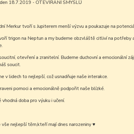
m den 18.7.2019 - OTEVÍRÁNÍ SMYSLŮ
ní Merkur tvoří s Jupiterem menší výzvu a poukazuje na potenciá
oří trigon na Neptun a my budeme obzvláště citliví na potřeby a
e.
ucitní, otevření a zranitelní. Budeme
duchovní a emocionální zá
náš soucit.
me v lidech to nejlepší, což usnadňuje naše interakce.
raveni pomoci a emocionálně podpořit naše blízké.
é vhodná doba pro výuku i učení.
é vše nejlepší těm,kteří mají dnes narozeniny
♥