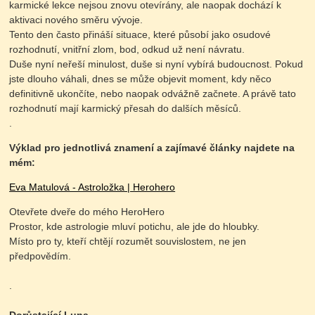
karmické lekce nejsou znovu otevírány, ale naopak dochází k
aktivaci nového směru vývoje.
Tento den často přináší situace, které působí jako osudové
rozhodnutí, vnitřní zlom, bod, odkud už není návratu.
Duše nyní neřeší minulost, duše si nyní vybírá budoucnost. Pokud
jste dlouho váhali, dnes se může objevit moment, kdy něco
definitivně ukončíte, nebo naopak odvážně začnete. A právě tato
rozhodnutí mají karmický přesah do dalších měsíců.
.
Výklad pro jednotlivá znamení a zajímavé články najdete na
mém:
Eva Matulová - Astroložka | Herohero
Otevřete dveře do mého HeroHero
Prostor, kde astrologie mluví potichu, ale jde do hloubky.
Místo pro ty, kteří chtějí rozumět souvislostem, ne jen
předpovědím.
.