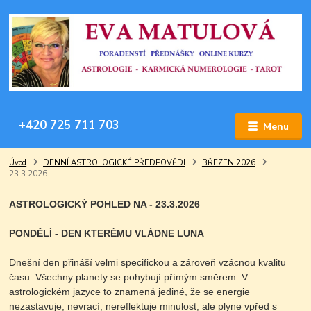
+420 725 711 703
Menu
Úvod
DENNÍ ASTROLOGICKÉ PŘEDPOVĚDI
BŘEZEN 2026
23.3.2026
ASTROLOGICKÝ POHLED NA - 23.3.2026
PONDĚLÍ - DEN KTERÉMU VLÁDNE LUNA
Dnešní den přináší velmi specifickou a zároveň vzácnou kvalitu
času. Všechny planety se pohybují přímým směrem. V
astrologickém jazyce to znamená jediné, že se energie
nezastavuje, nevrací, nereflektuje minulost, ale plyne vpřed s