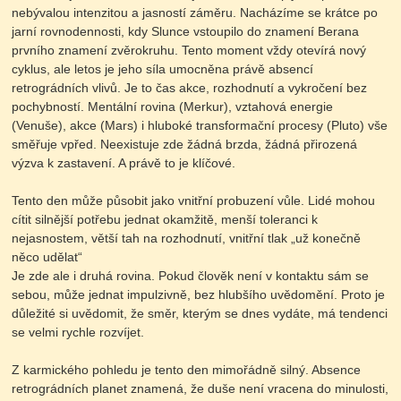
nebývalou intenzitou a jasností záměru. Nacházíme se krátce po
jarní rovnodennosti, kdy Slunce vstoupilo do znamení Berana
prvního znamení zvěrokruhu. Tento moment vždy otevírá nový
cyklus, ale letos je jeho síla umocněna právě absencí
retrográdních vlivů. Je to čas akce, rozhodnutí a vykročení bez
pochybností. Mentální rovina (Merkur), vztahová energie
(Venuše), akce (Mars) i hluboké transformační procesy (Pluto) vše
směřuje vpřed. Neexistuje zde žádná brzda, žádná přirozená
výzva k zastavení. A právě to je klíčové.
Tento den může působit jako vnitřní probuzení vůle. Lidé mohou
cítit silnější potřebu jednat okamžitě, menší toleranci k
nejasnostem, větší tah na rozhodnutí, vnitřní tlak „už konečně
něco udělat“
Je zde ale i druhá rovina. Pokud člověk není v kontaktu sám se
sebou, může jednat impulzivně, bez hlubšího uvědomění. Proto je
důležité si uvědomit, že směr, kterým se dnes vydáte, má tendenci
se velmi rychle rozvíjet.
Z karmického pohledu je tento den mimořádně silný. Absence
retrográdních planet znamená, že duše není vracena do minulosti,