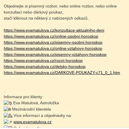
Objednejte si písemný rozbor, nebo online rozbor, nebo online
konzultaci nebo dárkový poukaz,
stačí kliknout na některý z nabízených odkazů.
https://www.evamatulova.cz/konzultace-aktualniho-deni
https://www.evamatulova.cz/online-osobni-horoskop
https://www.evamatulova.cz/pisemny-osobni-horoskop
https://www.evamatulova.cz/online-vztahovy-horoskop
https://www.evamatulova.cz/pisemny-vztahovy-horoskop
https://www.evamatulova.cz/rocni-horoskop
https://www.evamatulova.cz/detsky-horoskop
https://www.evamatulova.cz/DARKOVE-POUKAZY-c71_0_1.htm
.
Informace pro klienty:
Eva Matulová, Astroložka
Mezinárodní klientela
Více informací a objednávky na:
www.evamatulova.cz
Online konzultace: