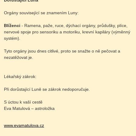
Dorůstající Luna
Orgány související se znamením Luny:
Blíženci
- Ramena, paže, ruce, dýchací orgány, průdušky, plíce,
nervové spoje pro sensoriku a motoriku, krevní kapiláry (výměnný
systém).
Tyto orgány jsou dnes citlivé, proto se snažte o ně pečovat a
nezatěžovat je.
Lékařský zákrok:
Při dorůstající Luně se zákrok nedoporučuje.
S úctou k vaší cestě
Eva Matulová – astroložka
www.evamatulova.cz