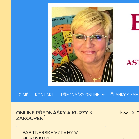
O MĚ
KONTAKT
PŘEDNÁŠKY ONLINE
ČLÁNKY K ZAM
ONLINE PŘEDNÁŠKY A KURZY K
Úvod
ZAKOUPENÍ
.
PARTNERSKÉ VZTAHY V
HOROSKOPU