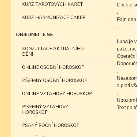
KURZ TAROTOVÝCH KARET
Chcete se
.
KURZ HARMONIZACE ČAKER
Fajn den
.
OBJEDNEJTE SE
Luna je v
KONZULTACE AKTUÁLNÍHO
paže, ruc
DĚNÍ
Operační
Doporuče
ONLINE OSOBNÍ HOROSKOP
.
Nezapomí
PÍSEMNÝ OSOBNÍ HOROSKOP
a platí v
.
ONLINE VZTAHOVÝ HOROSKOP
Upozorně
PÍSEMNÝ VZTAHOVÝ
Text na 
HOROSKOP
PSANÝ ROČNÍ HOROSKOP