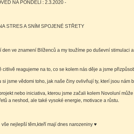
ĚĎ NA PONDĚLÍ : 2.3.2020 -
NA STRES A SNÍM SPOJENÉ STŘETY
í den ve znamení Blíženců a my toužíme po duševní stimulaci a
 citlivě reagujeme na to, co se kolem nás děje a jsme přizpůsob
si jsme vědomi toho, jak naše činy ovlivňují ty, kterí jsou nám bl
projekt nebo iniciativa, kterou jsme začali kolem Novoluní můž
třetů a neshod, ale také vysoké energie, motivace a růstu.
é vše nejlepší těm,kteří mají dnes narozeniny
♥