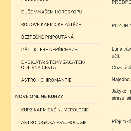
PŘEDPOV
DUŠE V NAŠEM HOROSKOPU
RODOVÉ KARMICKÉ ZÁTĚŽE
POZOR 
BEZPEČNĚ PŘIPOUTANÁ
Luna tráv
DĚTI, KTERÉ NEPŘICHÁZEJÍ
učit.
DVOJČATA: STEJNÝ ZAČÁTEK-
ODLIŠNÁ CESTA
Obzvláště
Najednou 
ASTRO - CHIROMANTIE
Jakýkoli 
NOVÉ ONLINE KURZY
stresu, s
KURZ KARMICKÉ NUMEROLOGIE
.
Přeji tak
ASTROLOGICKÁ PSYCHOLOGIE
.