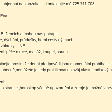
 objednat na konzultaci - kontaktujte mě 725 711 703.
 Eva
 Blížencích a mohou nás potrápit -
e, dýchání, průdušky, horní cesty dýchací
 zákroky ....NE
ní :péče o ruce, masáž, koupel, sauna
nejte prosím,že denní předpovědi jsou momentální probíhající 
šeobecně,nemůžete je tedy praktikovat na svůj vlastní radixový h
ní:
této stránce ,horoskop včetně upozornění a zdroje je možné v 