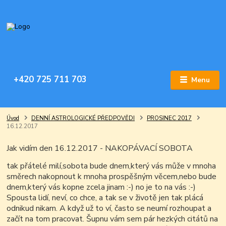
+420 725 711 703
Menu
Úvod
DENNÍ ASTROLOGICKÉ PŘEDPOVĚDI
PROSINEC 2017
16.12.2017
Jak vidím den 16.12.2017 - NAKOPÁVACÍ SOBOTA
tak přátelé milí,sobota bude dnem,který vás může v mnoha
směrech nakopnout k mnoha prospěšným věcem,nebo bude
dnem,který vás kopne zcela jinam :-) no je to na vás :-)
Spousta lidí, neví, co chce, a tak se v životě jen tak plácá
odnikud nikam. A když už to ví, často se neumí rozhoupat a
začít na tom pracovat. Šupnu vám sem pár hezkých citátů na