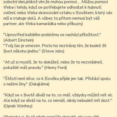
sobotní den,jelikož vím,že mohou pomoci ... Můžou pomoci
třeba i tehdy, když se potřebujete odhodlat k hubnutí,
cvičení, nebo třeba skoncování vztahu s člověkem, který vás
ničí a stahuje dolů. A vůbec to přitom nemusí být váš
partner, ale třeba kamarádka nebo příbuzný.
"Uprostřed každého problému se nachází příležitost."
(Albert Einstein)
"Tvůj čas je omezen. Proto ho neztrácej tím, že budeš žít
život někoho jiného." (Steve Jobs)
"Ať už si myslíš, že to dokážeš, nebo že to nezvládneš,
pokaždé máš pravdu." (Henry Ford)
"Štěstí není něco, co k člověku přijde jen tak. Přichází spolu
s našimi činy." (Dalajláma)
"Když se v životě díváš na to, co máš, vždycky můžeš mít víc.
Ale když se díváš na to, co nemáš, nikdy nebudeš mít dost."
(Oprah Winfrey)