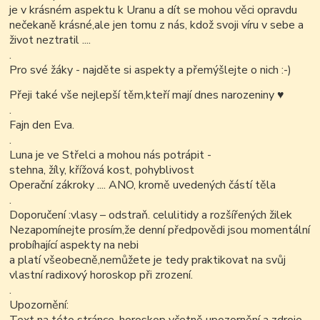
je v krásném aspektu k Uranu a dít se mohou věci opravdu
nečekaně krásné,ale jen tomu z nás, kdož svoji víru v sebe a
život neztratil ....
.
Pro své žáky - najděte si aspekty a přemýšlejte o nich :-)
Přeji také vše nejlepší těm,kteří mají dnes narozeniny
♥
.
Fajn den Eva.
.
Luna je ve Střelci a mohou nás potrápit -
stehna, žíly, křížová kost, pohyblivost
Operační zákroky ....
ANO, kromě uvedených částí těla
.
Doporučení :vlasy – odstraň. celulitidy a rozšířených žilek
Nezapomínejte prosím,že denní předpovědi jsou momentální
probíhající aspekty na nebi
a platí všeobecně,nemůžete je tedy praktikovat na svůj
vlastní radixový horoskop při zrození.
.
Upozornění: