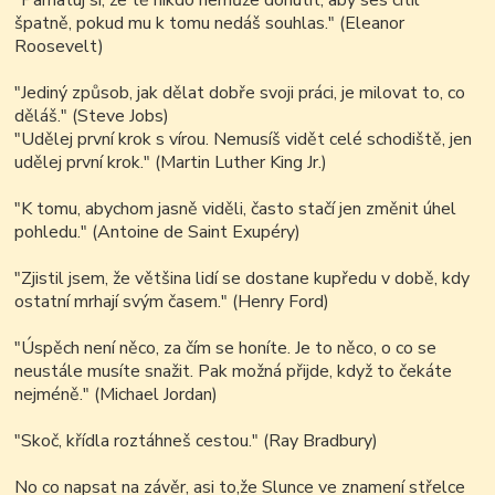
"Pamatuj si, že tě nikdo nemůže donutit, aby ses cítil
špatně, pokud mu k tomu nedáš souhlas." (Eleanor
Roosevelt)
"Jediný způsob, jak dělat dobře svoji práci, je milovat to, co
děláš." (Steve Jobs)
"Udělej první krok s vírou. Nemusíš vidět celé schodiště, jen
udělej první krok." (Martin Luther King Jr.)
"K tomu, abychom jasně viděli, často stačí jen změnit úhel
pohledu." (Antoine de Saint Exupéry)
"Zjistil jsem, že většina lidí se dostane kupředu v době, kdy
ostatní mrhají svým časem." (Henry Ford)
"Úspěch není něco, za čím se honíte. Je to něco, o co se
neustále musíte snažit. Pak možná přijde, když to čekáte
nejméně." (Michael Jordan)
"Skoč, křídla roztáhneš cestou." (Ray Bradbury)
No co napsat na závěr, asi to,že Slunce ve znamení střelce