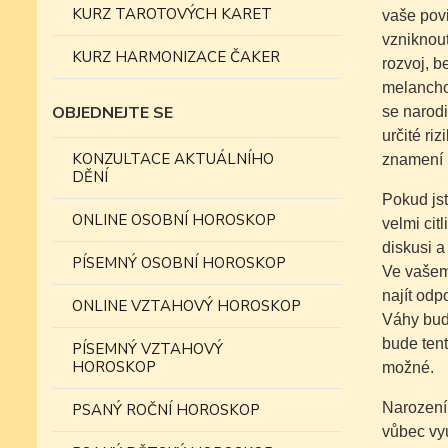
KURZ TAROTOVÝCH KARET
vaše povi
vzniknout
KURZ HARMONIZACE ČAKER
rozvoj, b
melancho
OBJEDNEJTE SE
se narodi
určité ri
KONZULTACE AKTUÁLNÍHO
znamení 
DĚNÍ
Pokud jst
ONLINE OSOBNÍ HOROSKOP
velmi cit
diskusi a
PÍSEMNÝ OSOBNÍ HOROSKOP
Ve vašem 
najít odp
ONLINE VZTAHOVÝ HOROSKOP
Váhy budo
bude tent
PÍSEMNÝ VZTAHOVÝ
HOROSKOP
možné.
Narození 
PSANÝ ROČNÍ HOROSKOP
vůbec vyu