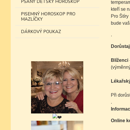
PSANÝ DĚTSKÝ HOROSKOP
temperame
kteří se 
PISEMNÝ HOROSKOP PRO
Pro Štíry
MAZLÍČKY
bude vaš
DÁRKOVÝ POUKAZ
.
Dorůstají
Blíženci
(výměnný
Lékařský
Při dorůs
.
Informac
Online k