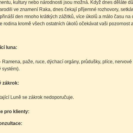
ntu, kultury nebo národnosti jsou možná. Když dnes děláte důleži
narodili ve znamení Raka, dnes čekají příjemné rozhovory, setká
 přináší den mnoho krátkých zážitků, více úkolů a málo času na o
e rodina kromě všech ostatních úkolů očekávat vaši pozornost 
cí luna:
- Ramena, paže, ruce, dýchací orgány, průdušky, plíce, nervové 
 systém).
 zákrok:
tající Luně se zákrok nedoporučuje.
e pro klienty:
onzultace: