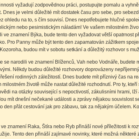
nnosti vyžadují zodpovědnou práci, postupujte pomalu a vyhnět
. Dnes je velmi důležité mít dostatek času pro sebe, pro sebezdo
ez ohledu na to, s čím souvisí. Dnes nepotřebujete hlučné společ
lickým nebo pesimistickým náladám! Ve vašem milostném životě 
li ve znamení Býka, bude tento den vyžadovat větší opatrnost př
ziko. Pro Panny může být tento den zapamatován zážitkem spojen
Kozoroha, budou mít v sobotu setkání a důležitý rozhovor s mu
e se narodili ve znamení Blíženců, Vah nebo Vodnáře, budete mí
livými. Někdy budou důležité rozhovory doprovázeny nepříjemný
 řešení rodinných záležitostí. Dnes budete mít příznivý čas na
milostném životě může nastat důležité rozhodnutí. Pro ty, kteří
ovědi na otázky související s nepoctivostí, zákulisními hrami, lží
u mít dnešní nečekané události a zprávy nějakou souvislost se 
o den přát cestování jak pro zábavu, tak za nějakým účelem. Konta
ve znamení Raka, Štíra nebo Ryb přináší nové příležitosti k rozv
žije. Tento den přináší zajímavé novinky, které možná některé