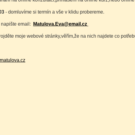
03
- domluvíme si termín a vše v klidu probereme.
napište email:
Matulova.Eva@email.cz
rojděte moje webové stránky,věřím,že na nich najdete co potřeb
matulova.cz