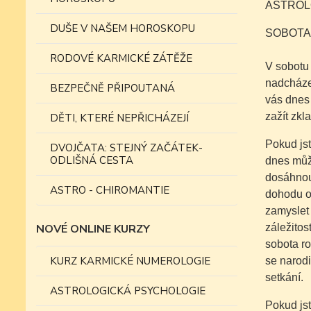
ASTROLO
DUŠE V NAŠEM HOROSKOPU
SOBOTA
RODOVÉ KARMICKÉ ZÁTĚŽE
V sobotu 
nadcháze
BEZPEČNĚ PŘIPOUTANÁ
vás dnes 
zažít zkl
DĚTI, KTERÉ NEPŘICHÁZEJÍ
Pokud jst
DVOJČATA: STEJNÝ ZAČÁTEK-
ODLIŠNÁ CESTA
dnes může
dosáhnout
ASTRO - CHIROMANTIE
dohodu o 
zamyslet 
NOVÉ ONLINE KURZY
záležitos
sobota ro
KURZ KARMICKÉ NUMEROLOGIE
se narodi
setkání.
ASTROLOGICKÁ PSYCHOLOGIE
Pokud jst