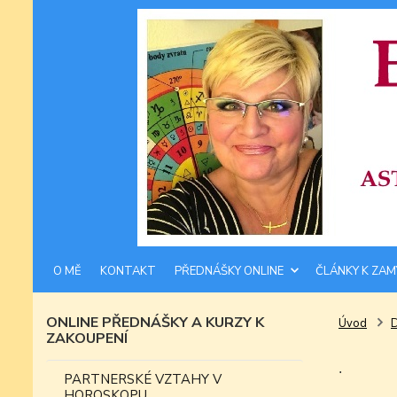
O MĚ
KONTAKT
PŘEDNÁŠKY ONLINE
ČLÁNKY K ZAM
ONLINE PŘEDNÁŠKY A KURZY K
Úvod
ZAKOUPENÍ
.
PARTNERSKÉ VZTAHY V
HOROSKOPU