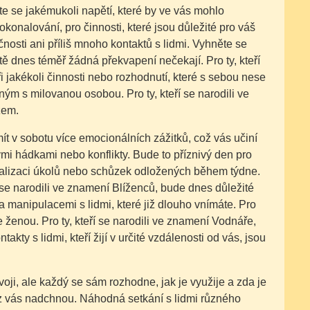
e se jakémukoli napětí, které by ve vás mohlo
konalování, pro činnosti, které jsou důležité pro váš
nosti ani příliš mnoho kontaktů s lidmi. Vyhněte se
dnes téměř žádná překvapení nečekají. Pro ty, kteří
i jakékoli činnosti nebo rozhodnutí, které s sebou nese
ým s milovanou osobou. Pro ty, kteří se narodili ve
žem.
t v sobotu více emocionálních zážitků, což vás učiní
mi hádkami nebo konflikty. Bude to příznivý den pro
 realizaci úkolů nebo schůzek odložených během týdne.
 se narodili ve znamení Blíženců, bude dnes důležité
 a manipulacemi s lidmi, které již dlouho vnímáte. Pro
ženou. Pro ty, kteří se narodili ve znamení Vodnáře,
kty s lidmi, kteří žijí v určité vzdálenosti od vás, jsou
oji, ale každý se sám rozhodne, jak je využije a zda je
 z vás nadchnou. Náhodná setkání s lidmi různého