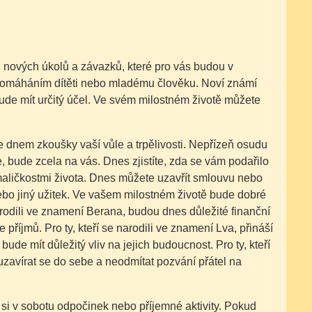
ch nových úkolů a závazků, které pro vás budou v
 pomáháním dítěti nebo mladému člověku. Noví známí
ude mít určitý účel. Ve svém milostném životě můžete
e dnem zkoušky vaší vůle a trpělivosti. Nepřízeň osudu
, bude zcela na vás. Dnes zjistíte, zda se vám podařilo
maličkostmi života. Dnes můžete uzavřít smlouvu nebo
ebo jiný užitek. Ve vašem milostném životě bude dobré
arodili ve znamení Berana, budou dnes důležité finanční
příjmů. Pro ty, kteří se narodili ve znamení Lva, přináší
de mít důležitý vliv na jejich budoucnost. Pro ty, kteří
uzavírat se do sebe a neodmítat pozvání přátel na
si v sobotu odpočinek nebo příjemné aktivity. Pokud