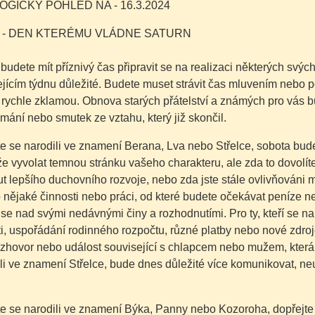
GICKÝ POHLED NA - 16.3.2024
 - DEN KTERÉMU VLÁDNE SATURN
budete mít příznivý čas připravit se na realizaci některých svý
jícím týdnu důležité. Budete muset strávit čas mluvením nebo
rychle zklamou. Obnova starých přátelství a známých pro vás b
amání nebo smutek ze vztahu, který již skončil.
e se narodili ve znamení Berana, Lva nebo Střelce, sobota bud
 vyvolat temnou stránku vašeho charakteru, ale zda to dovolíte
 lepšího duchovního rozvoje, nebo zda jste stále ovlivňováni 
nějaké činnosti nebo práci, od které budete očekávat peníze n
se nad svými nedávnými činy a rozhodnutími. Pro ty, kteří se n
ti, uspořádání rodinného rozpočtu, různé platby nebo nové zdroje 
zhovor nebo událost související s chlapcem nebo mužem, která bu
li ve znamení Střelce, bude dnes důležité více komunikovat, ne
e se narodili ve znamení Býka, Panny nebo Kozoroha, dopřejte 