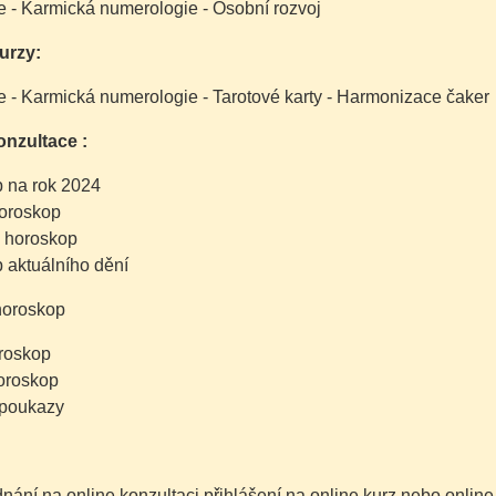
e - Karmická numerologie - Osobní rozvoj
urzy:
e - Karmická numerologie - Tarotové karty - Harmonizace čaker
onzultace :
 na rok 2024
oroskop
 horoskop
 aktuálního dění
horoskop
roskop
oroskop
 poukazy
nání na online konzultaci,přihlášení na online kurz,nebo online