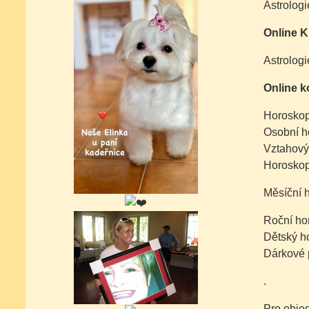
Astrologi
Online K
Astrologi
Online k
Horoskop
Osobní h
Vztahový
Horoskop
Měsíční 
Roční ho
Dětský h
Dárkové
.
Pro objed