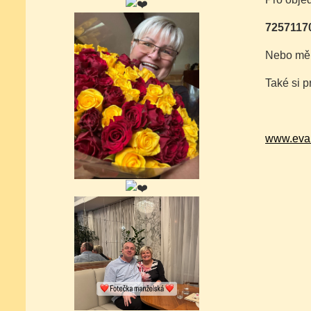
7257117
Nebo mě 
Také si p
www.eva