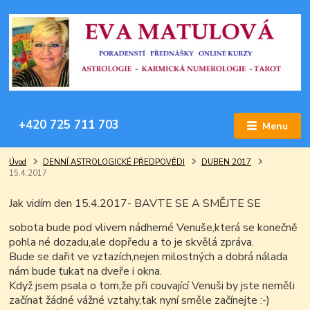
+420 725 711 703
Menu
Úvod
DENNÍ ASTROLOGICKÉ PŘEDPOVĚDI
DUBEN 2017
15.4.2017
Jak vidím den 15.4.2017- BAVTE SE A SMĚJTE SE
sobota bude pod vlivem nádherné Venuše,která se konečně
pohla né dozadu,ale dopředu a to je skvělá zpráva.
Bude se dařit ve vztazích,nejen milostných a dobrá nálada
nám bude ťukat na dveře i okna.
Když jsem psala o tom,že při couvající Venuši by jste neměli
začínat žádné vážné vztahy,tak nyní směle začínejte
:-)