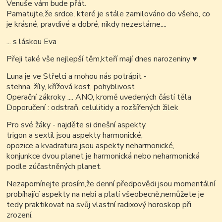
Venuše vám bude přát.
Pamatujte,že srdce, které je stále zamilováno do všeho, co
je krásné, pravdivé a dobré, nikdy nezestárne....
... s láskou Eva
Přeji také vše nejlepší těm,kteří mají dnes narozeniny
♥
Luna je ve Střelci a mohou nás potrápit -
stehna, žíly, křížová kost, pohyblivost
Operační zákroky .... ANO, kromě uvedených částí těla
Doporučení : odstraň. celulitidy a rozšířených žilek
Pro své žáky - najděte si dnešní aspekty.
trigon a sextil jsou aspekty harmonické,
opozice a kvadratura jsou aspekty neharmonické,
konjunkce dvou planet je harmonická nebo neharmonická
podle zúčastněných planet.
Nezapomínejte prosím,že denní předpovědi jsou momentální
probíhající aspekty na nebi a platí všeobecně,nemůžete je
tedy praktikovat na svůj vlastní radixový horoskop při
zrození.