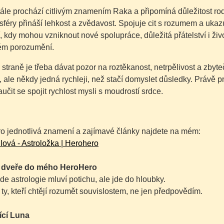
ále prochází citlivým znamením Raka a připomíná důležitost rod
sféry přináší lehkost a zvědavost. Spojuje cit s rozumem a ukaz
, kdy mohou vzniknout nové spolupráce, důležitá přátelství i živ
ém porozumění.
straně je třeba dávat pozor na roztěkanost, netrpělivost a zbyte
 ale někdy jedná rychleji, než stačí domyslet důsledky. Právě pr
učit se spojit rychlost mysli s moudrostí srdce.
ro jednotlivá znamení a zajímavé články najdete na mém:
ová - Astroložka | Herohero
e dveře do mého HeroHero
kde astrologie mluví potichu, ale jde do hloubky.
 ty, kteří chtějí rozumět souvislostem, ne jen předpovědím.
ící Luna