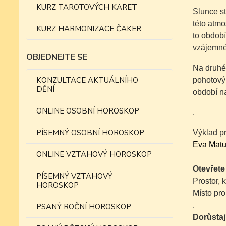
KURZ TAROTOVÝCH KARET
Slunce st
této atmo
KURZ HARMONIZACE ČAKER
to období
vzájemn
OBJEDNEJTE SE
Na druhé 
KONZULTACE AKTUÁLNÍHO
pohotový,
DĚNÍ
období na
ONLINE OSOBNÍ HOROSKOP
.
PÍSEMNÝ OSOBNÍ HOROSKOP
Výklad p
Eva Matul
ONLINE VZTAHOVÝ HOROSKOP
Otevřet
PÍSEMNÝ VZTAHOVÝ
Prostor, 
HOROSKOP
Místo pro
.
PSANÝ ROČNÍ HOROSKOP
Dorůstaj