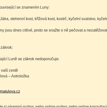
ouvisející se znamením Luny:
 Játra, stehenní kost, křížová kost, kostrč, kyčelní svalstvo, kyče
ny jsou dnes citlivé, proto se snažte o ně pečovat a nezatěžovat
 zákrok:
tající Luně se zákrok nedoporučuje.
 vaší cestě
lová – Astroložka
matulova.cz
e si písemný rozbor, nebo online rozbor, nebo online konzultaci