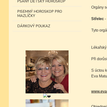
PSANÝ DĚTSKÝ HOROSKOP
Orgány s
PISEMNÝ HOROSKOP PRO
MAZLÍČKY
Střelec
-
DÁRKOVÝ POUKAZ
Tyto orgá
Lékařský
Při dorůs
S úctou k
Eva Matu
www.eva
Objednejt