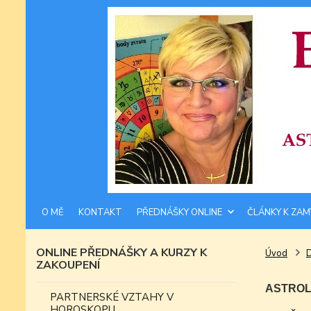
O MĚ
KONTAKT
PŘEDNÁŠKY ONLINE
ČLÁNKY K ZAM
ONLINE PŘEDNÁŠKY A KURZY K
Úvod
ZAKOUPENÍ
ASTROLO
PARTNERSKÉ VZTAHY V
HOROSKOPU