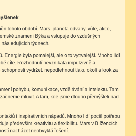
myšlenek
n tohoto období. Mars, planeta odvahy, vůle, akce,
í zemské znamení Býka a vstupuje do vzdušných
 následujících týdnech.
. Energie byla pomalejší, ale o to vytrvalejší. Mnoho lidí
obé cíle. Rozhodnutí nevznikala impulzivně a
e schopnosti vydržet, nepodlehnout tlaku okolí a krok za
amení pohybu, komunikace, vzdělávání a intelektu. Tam,
 začneme mluvit. A tam, kde jsme dlouho přemýšleli nad
ntaktů i inspirativních nápadů. Mnoho lidí pocítí potřebu
uje především kreativitu a flexibilitu. Mars v Blížencích
pností nacházet neobvyklá řešení.