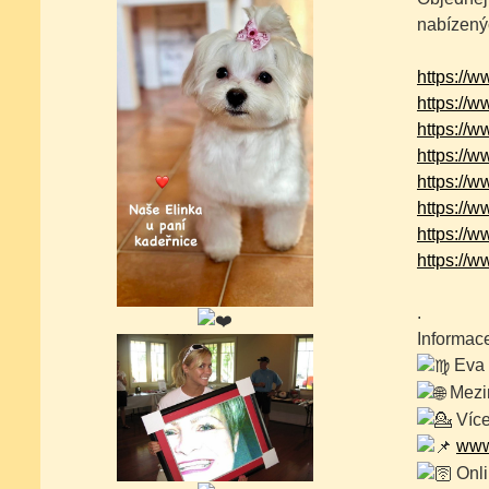
nabízený
https://
https://
https://
https://
https://
https://
https://
https:/
.
Informace
Eva 
Mezin
Více
www
Onli