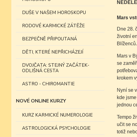
NEDĚLE
DUŠE V NAŠEM HOROSKOPU
Mars vst
RODOVÉ KARMICKÉ ZÁTĚŽE
Dne 28. č
životní 
BEZPEČNĚ PŘIPOUTANÁ
Blíženců.
DĚTI, KTERÉ NEPŘICHÁZEJÍ
Mars v Bý
se zaměřo
DVOJČATA: STEJNÝ ZAČÁTEK-
ODLIŠNÁ CESTA
potřebova
krokem vy
ASTRO - CHIROMANTIE
Nyní se 
kde jsme
NOVÉ ONLINE KURZY
jednou c
KURZ KARMICKÉ NUMEROLOGIE
Tempo živ
učit se n
ASTROLOGICKÁ PSYCHOLOGIE
totiž neb