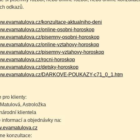
ch odkazů.
www.evamatulova.cz/konzultace-aktualniho-deni
www.evamatulova.cz/online-osobni-horoskop
www.evamatulova.cz/pisemny-osobni-horoskop
www.evamatulova.cz/online-vztahovy-horoskop
www.evamatulova.cz/pisemny-vztahovy-horoskop
www.evamatulova.cz/rocni-horoskop
www.evamatulova.cz/detsky-horoskop
/www.evamatulova.cz/DARKOVE-POUKAZY-c71_0_1.htm
 pro klienty:
Matulová, Astroložka
árodní klientela
 informací a objednávky na:
.evamatulova.cz
ne konzultace: