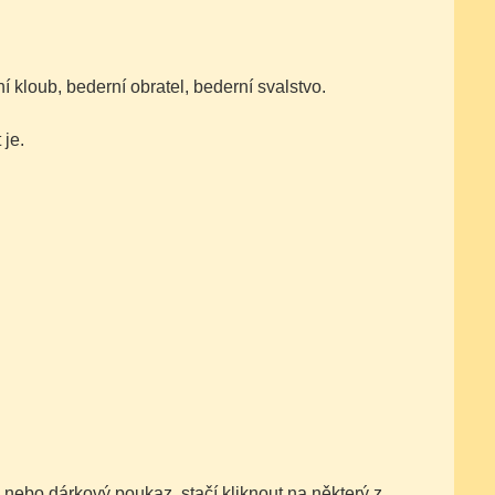
lní kloub, bederní obratel, bederní svalstvo.
 je.
 nebo dárkový poukaz, stačí kliknout na některý z