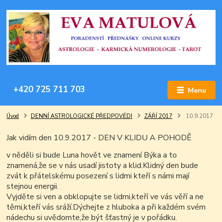
+420 725 711 703
Menu
Úvod
DENNÍ ASTROLOGICKÉ PŘEDPOVĚDI
ZÁŘÍ 2017
10.9.2017
Jak vidím den 10.9.2017 - DEN V KLIDU A POHODĚ
v něděli si bude Luna hovět ve znamení Býka a to
znamená,že se v nás usadí jistoty a klid.Klidný den bude
zvát k přátelskému posezení s lidmi kteří s námi mají
stejnou energii.
Vyjděte si ven a obklopujte se lidmi,kteří ve vás věří a ne
těmi,kteří vás sráží.Dýchejte z hluboka a při každém svém
nádechu si uvědomte,že být šťastný je v pořádku.