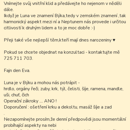
Vnímejte svůj vnitřní klid a předávejte ho nejenom v něděli
dále.
Ikdyž je Luna ve znamení Býka,tedy v zemském znamení ,tak
harmonický aspekt mezi ní a Neptunem nás provede i určitou
citlivostí k druhým lidem a to je moc dobře :-)
Přeji také vše nejlepší těm,kteří mají dnes narozeniny
♥
Pokud se chcete objednat na konzultaci - kontaktujte mě
725 711 703.
Fajn den Eva.
Luna je v Býku a mohou nás potrápit -
hrdlo, orgány řeči, zuby, krk, týl, čelisti, šíje, ramena, mandle,
uši, chuť, čich
Operační zákroky .... ANO !
Doporučení : ošetření krku a dekoltu, masáž šíje a zad
.
Nezapomínejte prosím,že denní předpovědi jsou momentální
probíhající aspekty na nebi