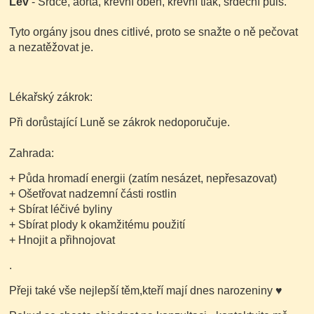
Lev
- Srdce, aorta, krevní oběh, krevní tlak, srdeční puls.
Tyto orgány jsou dnes citlivé, proto se snažte o ně pečovat
a nezatěžovat je.
Lékařský zákrok:
Při dorůstající Luně se zákrok nedoporučuje.
Zahrada:
+ Půda hromadí energii
(zatím nesázet, nepřesazovat)
+ Ošetřovat nadzemní části rostlin
+ Sbírat léčivé byliny
+ Sbírat plody k okamžitému použití
+ Hnojit a přihnojovat
.
Přeji také vše nejlepší těm,kteří mají dnes narozeniny
♥