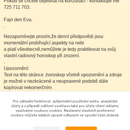
Pokud se chcete objednat na konzultaci - kontaktujte mě
725 711 703.
Fajn den Eva.
.
Nezapomínejte prosím,že denní předpovědi jsou
momentální probíhající aspekty na nebi
a platí všeobecně,nemůžete je tedy praktikovat na svůj
vlastní radixový horoskop při zrození.
.
Upozornění:
Text na této stránce ,horoskop včetně upozornění a zdroje
je možné v nezkrácené a neupravené podobě dále
kopírovat nekomerčním
způsobem..
Pro základní funkčnost, zpříjemnění používání webu, analytické
účely a v případě udělení souhlasu také pro účely cílení reklamy
využíváme soubory cookies. Nastavení vlastních preferencí
cookies můžete kdykoli upravit odkazem ve spodní části stránek.