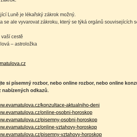
jící Luně je lékařský zákrok možný.
a se ale vyvarovat zákroku, který se týká orgánů souvisejících
 vaší cestě
lová – astroložka
matulova.cz
te si písemný rozbor, nebo online rozbor, nebo online kon
z nabízených odkazů.
www.evamatulova.cz/konzultace-aktualniho-deni
www.evamatulova.cz/online-osobni-horoskop
www.evamatulova.cz/pisemny-osobni-horoskop
www.evamatulova.cz/online-vztahovy-horoskop
www.evamatulova.cz/pisemny-vztahovy-horoskop