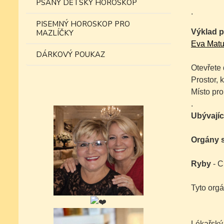
PSANÝ DĚTSKÝ HOROSKOP
.
PISEMNÝ HOROSKOP PRO
Výklad p
MAZLÍČKY
Eva Matul
DÁRKOVÝ POUKAZ
Otevřete
Prostor, 
Místo pro
.
Ubývajíc
Orgány s
Ryby
- C
Tyto orgá
Lékařský