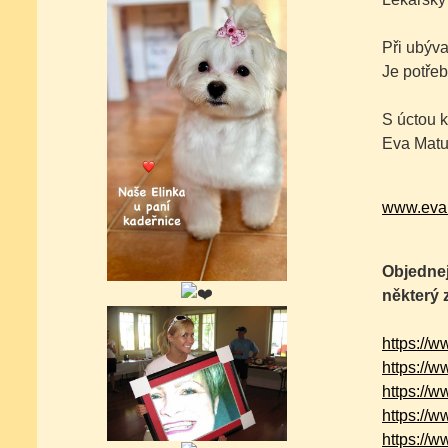
Při ubýva
Je potřeb
S úctou k
Eva Matu
www.eva
Objednej
některý 
https://
https://
https://
https://
https://