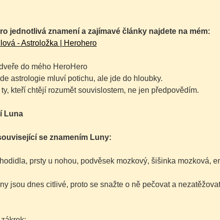
ro jednotlivá znamení a zajímavé články najdete na mém:
ová - Astroložka | Herohero
 dveře do mého HeroHero
kde astrologie mluví potichu, ale jde do hloubky.
 ty, kteří chtějí rozumět souvislostem, ne jen předpovědím.
í Luna
ouvisející se znamením Luny:
hodidla, prsty u nohou, podvěsek mozkový, šišinka mozková, en
ny jsou dnes citlivé, proto se snažte o ně pečovat a nezatěžovat
 zákrok: