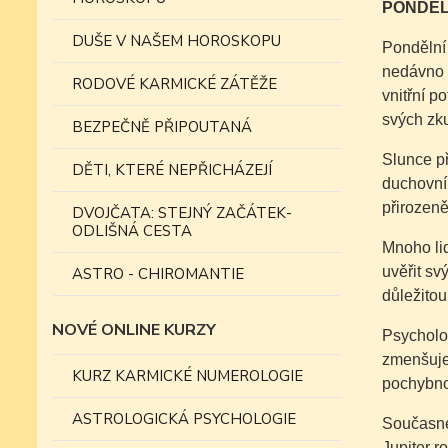
PONDĚL
DUŠE V NAŠEM HOROSKOPU
Pondělní 
nedávno c
RODOVÉ KARMICKÉ ZÁTĚŽE
vnitřní p
svých zku
BEZPEČNĚ PŘIPOUTANÁ
Slunce př
DĚTI, KTERÉ NEPŘICHÁZEJÍ
duchovníh
přirozeně
DVOJČATA: STEJNÝ ZAČÁTEK-
ODLIŠNÁ CESTA
Mnoho lid
uvěřit sv
ASTRO - CHIROMANTIE
důležitou
NOVÉ ONLINE KURZY
Psycholog
zmenšujem
KURZ KARMICKÉ NUMEROLOGIE
pochybnos
ASTROLOGICKÁ PSYCHOLOGIE
Současné 
Jupiter r