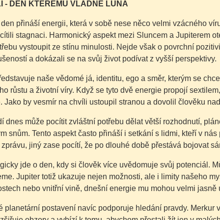
Í - DEN KTERÉMU VLÁDNE LUNA
den přináší energii, která v sobě nese něco velmi vzácného víru
ítili stagnaci. Harmonický aspekt mezi Sluncem a Jupiterem otev
otřebu vystoupit ze stínu minulosti. Nejde však o povrchní pozit
šeností a dokázali se na svůj život podívat z vyšší perspektivy.
edstavuje naše vědomé já, identitu, ego a směr, kterým se chce
o růstu a životní víry. Když se tyto dvě energie propojí sextilem
. Jako by vesmír na chvíli ustoupil stranou a dovolil člověku na
í dnes může pocítit zvláštní potřebu dělat větší rozhodnutí, p
ým snům. Tento aspekt často přináší i setkání s lidmi, kteří v n
 zprávu, jiný zase pocítí, že po dlouhé době přestává bojovat sá
icky jde o den, kdy si člověk více uvědomuje svůj potenciál. M
e. Jupiter totiž ukazuje nejen možnosti, ale i limity našeho m
tech nebo vnitřní vině, dnešní energie mu mohou velmi jasně uká
planetární postavení navíc podporuje hledání pravdy. Merkur v
ozšiřuje obzory a vybízí k tomu, abychom přestali žít jen v malýc