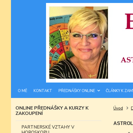
O MĚ
KONTAKT
PŘEDNÁŠKY ONLINE
ČLÁNKY K ZAM
ONLINE PŘEDNÁŠKY A KURZY K
Úvod
ZAKOUPENÍ
ASTROLO
PARTNERSKÉ VZTAHY V
HOROSKOPU