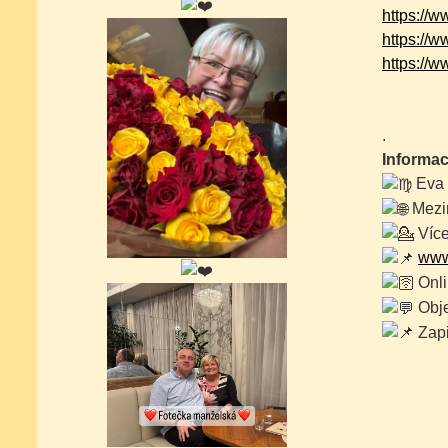
https://
https://
https:/
.
Informac
Eva 
Mezin
Více
www
Onli
Obje
Zapi