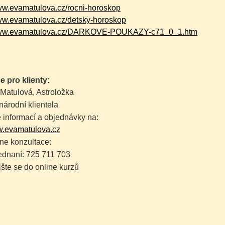
www.evamatulova.cz/rocni-horoskop
www.evamatulova.cz/detsky-horoskop
/www.evamatulova.cz/DARKOVE-POUKAZY-c71_0_1.htm
e pro klienty:
Matulová, Astroložka
árodní klientela
 informací a objednávky na:
.evamatulova.cz
ne konzultace:
dnaní: 725 711 703
šte se do online kurzů