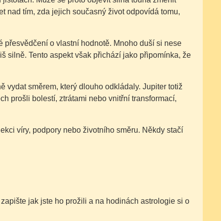
t nad tím, zda jejich současný život odpovídá tomu,
ré přesvědčení o vlastní hodnotě. Mnoho duší si nese
iš silně. Tento aspekt však přichází jako připomínka, že
ě vydat směrem, který dlouho odkládaly. Jupiter totiž
h prošli bolestí, ztrátami nebo vnitřní transformací,
lekci víry, podpory nebo životního směru. Někdy stačí
pište jak jste ho prožili a na hodinách astrologie si o