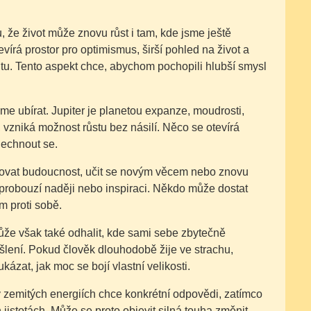
, že život může znovu růst i tam, kde jsme ještě
írá prostor pro optimismus, širší pohled na život a
ivitu. Tento aspekt chce, abychom pochopili hlubší smysl
me ubírat. Jupiter je planetou expanze, moudrosti,
, vzniká možnost růstu bez násilí. Něco se otevírá
dechnout se.
lánovat budoucnost, učit se novým věcem nebo znovu
ás probouzí naději nebo inspiraci. Někdo může dostat
m proti sobě.
ůže však také odhalit, kde sami sebe zbytečně
yšlení. Pokud člověk dlouhodobě žije ve strachu,
zat, jak moc se bojí vlastní velikosti.
 zemitých energiích chce konkrétní odpovědi, zatímco
h jistotách. Může se proto objevit silná touha změnit