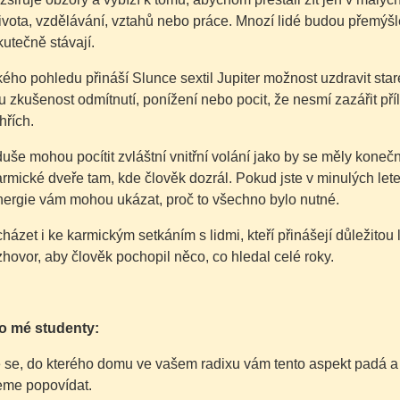
vota, vzdělávání, vztahů nebo práce. Mnozí lidé budou přemýšle
utečně stávají.
ého pohledu přináší Slunce sextil Jupiter možnost uzdravit sta
 zkušenost odmítnutí, ponížení nebo pocit, že nesmí zazářit příl
hřích.
uše mohou pocítit zvláštní vnitřní volání jako by se měly konečn
armické dveře tam, kde člověk dozrál. Pokud jste v minulých letec
nergie vám mohou ukázat, proč to všechno bylo nutné.
ázet i ke karmickým setkáním s lidmi, kteří přinášejí důležitou 
zhovor, aby člověk pochopil něco, co hledal celé roky.
o mé studenty:
 se, do kterého domu ve vašem radixu vám tento aspekt padá a za
me popovídat.