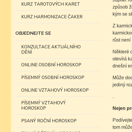
KURZ TAROTOVÝCH KARET
způsob ži
kým se sk
KURZ HARMONIZACE ČAKER
Z karmick
OBJEDNEJTE SE
karmickou
růst není 
KONZULTACE AKTUÁLNÍHO
DĚNÍ
Některé d
otevírá k
ONLINE OSOBNÍ HOROSKOP
dnešní e
PÍSEMNÝ OSOBNÍ HOROSKOP
Může doch
jediný ro
ONLINE VZTAHOVÝ HOROSKOP
.
PÍSEMNÝ VZTAHOVÝ
HOROSKOP
Nejen pr
Podívejte
PSANÝ ROČNÍ HOROSKOP
tom může