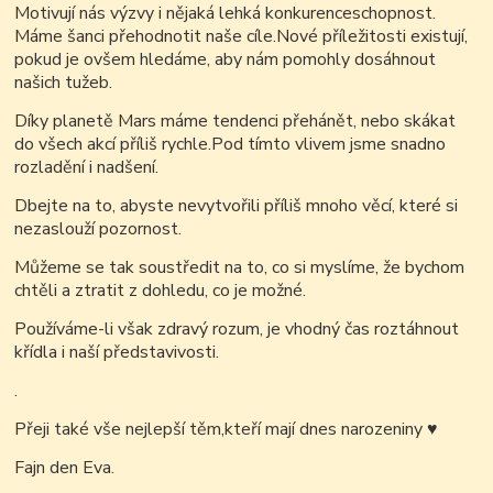
Motivují nás výzvy i nějaká lehká konkurenceschopnost.
Máme šanci přehodnotit naše cíle.Nové příležitosti existují,
pokud je ovšem hledáme, aby nám pomohly dosáhnout
našich tužeb.
Díky planetě Mars máme tendenci přehánět, nebo skákat
do všech akcí příliš rychle.Pod tímto vlivem jsme snadno
rozladění i nadšení.
Dbejte na to, abyste nevytvořili příliš mnoho věcí, které si
nezaslouží pozornost.
Můžeme se tak soustředit na to, co si myslíme, že bychom
chtěli a ztratit z dohledu, co je možné.
Používáme-li však zdravý rozum, je vhodný čas roztáhnout
křídla i naší představivosti.
.
Přeji také vše nejlepší těm,kteří mají dnes narozeniny
♥
Fajn den Eva.
.