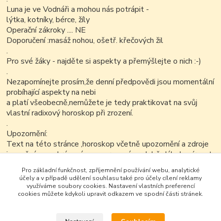
Luna je ve Vodnáři a mohou nás potrápit -
lýtka, kotníky, bérce, žíly
Operační zákroky .... NE
Doporučení :masáž nohou, ošetř. křečových žil
.
Pro své žáky - najděte si aspekty a přemýšlejte o nich :-)
.
Nezapomínejte prosím,že denní předpovědi jsou momentální
probíhající aspekty na nebi
a platí všeobecně,nemůžete je tedy praktikovat na svůj
vlastní radixový horoskop při zrození.
.
Upozornění:
Text na této stránce ,horoskop včetně upozornění a zdroje
je možné v nezkrácené a neupravené podobě dále kopírovat
nekomerčním
Pro základní funkčnost, zpříjemnění používání webu, analytické
způsobem...
účely a v případě udělení souhlasu také pro účely cílení reklamy
využíváme soubory cookies. Nastavení vlastních preferencí
cookies můžete kdykoli upravit odkazem ve spodní části stránek.