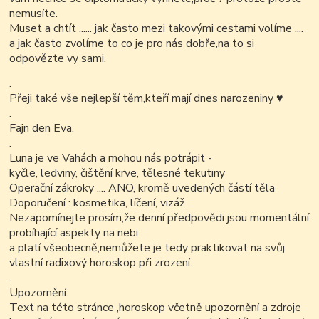
nemusíte.
Muset a chtít ...... jak často mezi takovými cestami volíme ....
a jak často zvolíme to co je pro nás dobře,na to si
odpovězte vy sami.
.
Přeji také vše nejlepší těm,kteří mají dnes narozeniny
♥
.
Fajn den Eva.
.
Luna je ve Vahách a mohou nás potrápit -
kyčle, ledviny, čištění krve, tělesné tekutiny
Operační zákroky .... ANO, kromě uvedených částí těla
Doporučení : kosmetika, líčení, vizáž
Nezapomínejte prosím,že denní předpovědi jsou momentální
probíhající aspekty na nebi
a platí všeobecně,nemůžete je tedy praktikovat na svůj
vlastní radixový horoskop při zrození.
.
Upozornění:
Text na této stránce ,horoskop včetně upozornění a zdroje