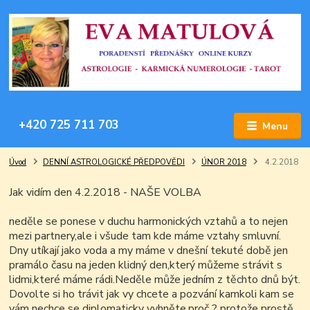
+420 725 711 703
Menu
Úvod
DENNÍ ASTROLOGICKÉ PŘEDPOVĚDI
ÚNOR 2018
4.2.2018
Jak vidím den 4.2.2018 - NAŠE VOLBA
neděle se ponese v duchu harmonických vztahů a to nejen
mezi partnery,ale i všude tam kde máme vztahy smluvní.
Dny utíkají jako voda a my máme v dnešní tekuté době jen
pramálo času na jeden klidný den,který můžeme strávit s
lidmi,které máme rádi.Neděle může jedním z těchto dnů být.
Dovolte si ho trávit jak vy chcete a pozvání kamkoli kam se
vám nechce se diplomaticky vyhněte,proč ? protože prostě