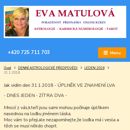
+420 725 711 703
Menu
Úvod
DENNÍ ASTROLOGICKÉ PŘEDPOVĚDI
LEDEN 2018
31.1.2018
Jak vidím den 31.1.2018 - ÚPLNĚK VE ZNAMENÍ LVA
- DNES JEDEN - ZÍTRA DVA -
Mnozí z vás,kteří jsou sami mohou počínaje úplňkem
nasednou na loďku jménem láska.
Moc vám to přeji,ale nezapomínejte,že loďka má i vesla a
těch se musí někdo chopit.