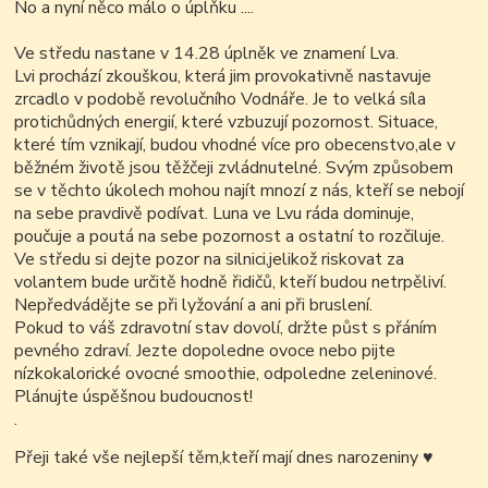
No a nyní něco málo o úplňku ....
Ve středu nastane v 14.28 úplněk ve znamení Lva.
Lvi prochází zkouškou, která jim provokativně nastavuje
zrcadlo v podobě revolučního Vodnáře. Je to velká síla
protichůdných energií, které vzbuzují pozornost. Situace,
které tím vznikají, budou vhodné více pro obecenstvo,ale v
běžném životě jsou těžčeji zvládnutelné. Svým způsobem
se v těchto úkolech mohou najít mnozí z nás, kteří se nebojí
na sebe pravdivě podívat. Luna ve Lvu ráda dominuje,
poučuje a poutá na sebe pozornost a ostatní to rozčiluje.
Ve středu si dejte pozor na silnici,jelikož riskovat za
volantem bude určitě hodně řidičů, kteří budou netrpěliví.
Nepředvádějte se při lyžování a ani při bruslení.
Pokud to váš zdravotní stav dovolí, držte půst s přáním
pevného zdraví. Jezte dopoledne ovoce nebo pijte
nízkokalorické ovocné smoothie, odpoledne zeleninové.
Plánujte úspěšnou budoucnost!
.
Přeji také vše nejlepší těm,kteří mají dnes narozeniny
♥