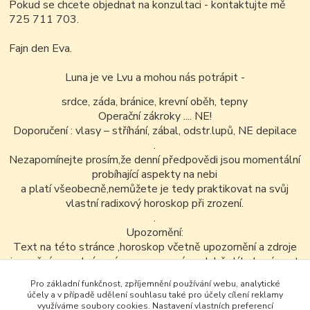
Pokud se chcete objednat na konzultaci - kontaktujte mě
725 711 703.
Fajn den Eva.
Luna je ve Lvu a mohou nás potrápit -
srdce, záda, bránice, krevní oběh, tepny
Operační zákroky .... NE!
Doporučení : vlasy – stříhání, zábal, odstr.lupů, NE depilace
.
Nezapomínejte prosím,že denní předpovědi jsou momentální
probíhající aspekty na nebi
a platí všeobecně,nemůžete je tedy praktikovat na svůj
vlastní radixový horoskop při zrození.
.
Upozornění:
Text na této stránce ,horoskop včetně upozornění a zdroje
je možné v nezkrácené a neupravené podobě dále kopírovat
nekomerčním
Pro základní funkčnost, zpříjemnění používání webu, analytické
způsobem..
účely a v případě udělení souhlasu také pro účely cílení reklamy
využíváme soubory cookies. Nastavení vlastních preferencí