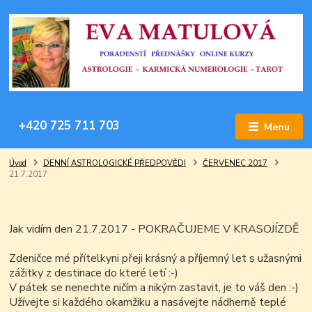
+420 725 711 703
Menu
Úvod
DENNÍ ASTROLOGICKÉ PŘEDPOVĚDI
ČERVENEC 2017
21.7.2017
Jak vidím den 21.7.2017 - POKRAČUJEME V KRASOJÍZDĚ
Zdeničce mé přítelkyni přeji krásný a příjemný let s užasnými
zážitky z destinace do které letí :-)
V pátek se nenechte ničím a nikým zastavit, je to váš den :-)
Užívejte si každého okamžiku a nasávejte nádherně teplé