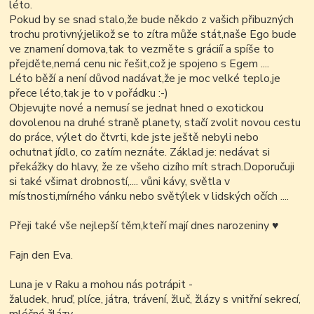
léto.
Pokud by se snad stalo,že bude někdo z vašich přibuzných
trochu protivný,jelikož se to zítra může stát,naše Ego bude
ve znamení domova,tak to vezměte s gráciíí a spíše to
přejděte,nemá cenu nic řešit,což je spojeno s Egem ....
Léto běží a není důvod nadávat,že je moc velké teplo,je
přece léto,tak je to v pořádku :-)
Objevujte nové a nemusí se jednat hned o exotickou
dovolenou na druhé straně planety, stačí zvolit novou cestu
do práce, výlet do čtvrti, kde jste ještě nebyli nebo
ochutnat jídlo, co zatím neznáte. Základ je: nedávat si
překážky do hlavy, že ze všeho cizího mít strach.Doporučuji
si také všimat drobností,.... vůni kávy, světla v
místnosti,mírného vánku nebo světýlek v lidských očích ....
Přeji také vše nejlepší těm,kteří mají dnes narozeniny
♥
Fajn den Eva.
Luna je v Raku a mohou nás potrápit -
žaludek, hruď, plíce, játra, trávení, žluč, žlázy s vnitřní sekrecí,