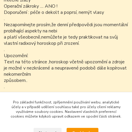
mléčné žlázy
Operační zákroky .... ANO !
Doporučení :
péče o dekolt a poprsí, nemýt vlasy
.
Nezapomínejte prosím,že denní předpovědi jsou momentální
probíhající aspekty na nebi
a platí všeobecně,nemůžete je tedy praktikovat na svůj
vlastní radixový horoskop při zrození.
.
Upozornění:
Text na této stránce ,horoskop včetně upozornění a zdroje
je možné v nezkrácené a neupravené podobě dále kopírovat
nekomerčním
způsobem..
.
.
.
Pro základní funkčnost, zpříjemnění používání webu, analytické
účely a v případě udělení souhlasu také pro účely cílení reklamy
využíváme soubory cookies. Nastavení vlastních preferencí
cookies můžete kdykoli upravit odkazem ve spodní části stránek.