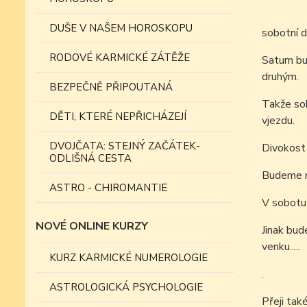
DUŠE V NAŠEM HOROSKOPU
sobotní d
RODOVÉ KARMICKÉ ZÁTĚŽE
Saturn bu
druhým.
BEZPEČNĚ PŘIPOUTANÁ
Takže sob
DĚTI, KTERÉ NEPŘICHÁZEJÍ
vjezdu.
DVOJČATA: STEJNÝ ZAČÁTEK-
Divokost
ODLIŠNÁ CESTA
Budeme m
ASTRO - CHIROMANTIE
V sobotu 
NOVÉ ONLINE KURZY
Jinak bud
venku.....
KURZ KARMICKÉ NUMEROLOGIE
.
ASTROLOGICKÁ PSYCHOLOGIE
Přeji tak