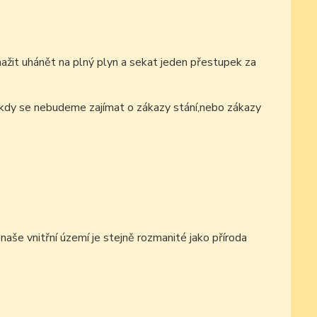
ažit uhánět na plný plyn a sekat jeden přestupek za
ě,kdy se nebudeme zajímat o zákazy stání,nebo zákazy
aše vnitřní území je stejně rozmanité jako příroda