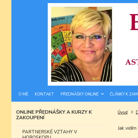
O MĚ
KONTAKT
PŘEDNÁŠKY ONLINE
ČLÁNKY K ZAM
ONLINE PŘEDNÁŠKY A KURZY K
Úvod
ZAKOUPENÍ
Jak vid
PARTNERSKÉ VZTAHY V
HOROSKOPU