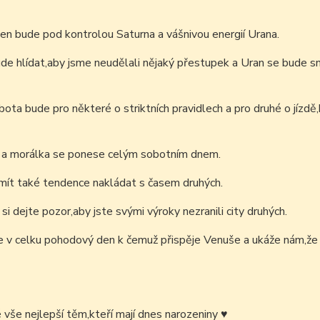
en bude pod kontrolou Saturna a vášnivou energií Urana.
de hlídat,aby jsme neudělali nějaký přestupek a Uran se bude sn
ota bude pro některé o striktních pravidlech a pro druhé o jízd
 a morálka se ponese celým sobotním dnem.
ít také tendence nakládat s časem druhých.
si dejte pozor,aby jste svými výroky nezranili city druhých.
e v celku pohodový den k čemuž přispěje Venuše a ukáže nám,že n
é vše nejlepší těm,kteří mají dnes narozeniny
♥