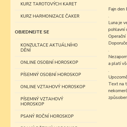
KURZ TAROTOVÝCH KARET
Fajn den 
.
KURZ HARMONIZACE ČAKER
Luna je v
pohlavní 
OBJEDNEJTE SE
Operační 
Doporučen
KONZULTACE AKTUÁLNÍHO
.
DĚNÍ
Nezapomín
ONLINE OSOBNÍ HOROSKOP
a platí v
.
PÍSEMNÝ OSOBNÍ HOROSKOP
Upozorně
Text na t
ONLINE VZTAHOVÝ HOROSKOP
nekomer
způsobem
PÍSEMNÝ VZTAHOVÝ
HOROSKOP
PSANÝ ROČNÍ HOROSKOP