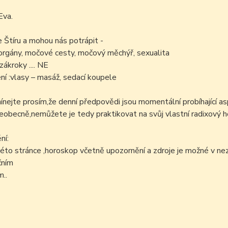
Eva.
e Štíru a mohou nás potrápit -
orgány, močové cesty, močový měchýř, sexualita
zákroky .... NE
í :vlasy – masáž, sedací koupele
ejte prosím,že denní předpovědi jsou momentální probíhající as
šeobecně,nemůžete je tedy praktikovat na svůj vlastní radixový h
ní:
éto stránce ,horoskop včetně upozornění a zdroje je možné v n
čním
..