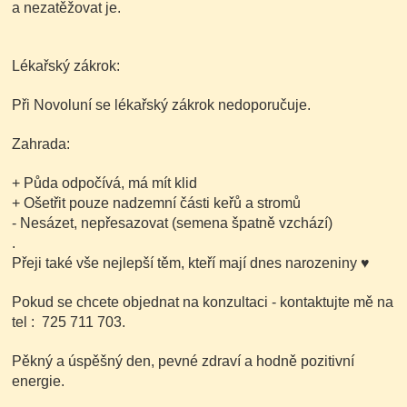
a nezatěžovat je.
Lékařský zákrok:
Při Novoluní se lékařský zákrok nedoporučuje.
Zahrada:
+ Půda odpočívá, má mít klid
+ Ošetřit pouze nadzemní části keřů a stromů
- Nesázet, nepřesazovat
(semena špatně vzchází)
.
Přeji také vše nejlepší těm, kteří mají dnes narozeniny
♥
Pokud se chcete objednat na konzultaci - kontaktujte mě na
tel : 725 711 703.
Pěkný a úspěšný den, pevné zdraví a hodně pozitivní
energie.