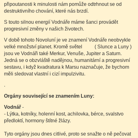
připoutanosti k minulosti nám pomůže odtrhnout se od
destruktivního chování, které nás brzdí.
S touto silnou energií Vodnáře máme šanci provádět
progresivní změny v našich životech.
V době tohoto Novoluní je ve znamení Vodnáře neobvykle
velké množství planet. Kromě světel ( Slunce a Luny )
jsou ve Vodnáři také Merkur, Venuše, Jupiter a Saturn.
Jedná se o obzvláště nadějnou, humanitární a progresivní
sestavu, i když kvadratura k Marsu naznačuje, že bychom
měli sledovat vlastní i cizí impulzivitu.
.
Orgány související se znamením Luny:
Vodnář
-
- Lýtka, kotníky, holenní kost, achilovka, bérce, svalstvo
předloktí, hormony štítné žlázy.
Tyto orgány jsou dnes citlivé, proto se snažte o ně pečovat