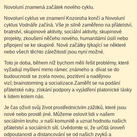
Novoluní znamená začátek nového cyklu.
Novoluní cyklus ve znamení Kozoroha končí a Novoluní
cyklus Vodnáře začíná. Vše je silně zaměřeno na přátelství,
bratrství, skupinové aktivity, sociální aktivity, skupinové
projekty, zkoušení něčeho nového, humanitární úsilí nebo
připojení se ke skupině. Nové začátky týkající se některé
nebo všech těchto záležitostí jsou nyní možné.
Toto je doba, během níž bychom měli řešit problémy, které
vyžadují myšlení mimo rámec známeho a dívat se do
budoucnosti se zcela novou, pozitivní a nadějnou
vizí; brainstorming a socializace.Zaměřit se na podání
přátelské ruky, získání podpory a vyjádření platonické lásky
k lidem kolem nás.
Je čas oživit svůj život prostřednictvím zážitků, které jsou
nové nebo prostě jiné. Můžeme oslovit lidi v našem
sociálním kruhu ,v naší komunitě a uznat hodnotu našich
přátelství a sociálních sítí. Uvědomte si, že určitá úroveň
odpoutanosti a distancování se od našich zvyků a