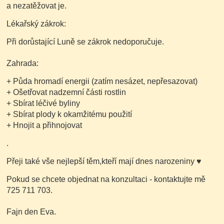
a nezatěžovat je.
Lékařský zákrok:
Při dorůstající Luně se zákrok nedoporučuje.
Zahrada:
+ Půda hromadí energii
(zatím nesázet, nepřesazovat)
+ Ošetřovat nadzemní části rostlin
+ Sbírat léčivé byliny
+ Sbírat plody k okamžitému použití
+ Hnojit a přihnojovat
.
Přeji také vše nejlepší těm,kteří mají dnes narozeniny
♥
Pokud se chcete objednat na konzultaci - kontaktujte mě
725 711 703.
Fajn den Eva.
.