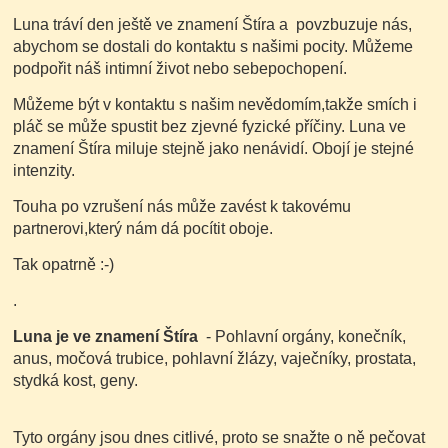
Luna tráví den ještě ve znamení Štíra a povzbuzuje nás,
abychom se dostali do kontaktu s našimi pocity. Můžeme
podpořit náš intimní život nebo sebepochopení.
Můžeme být v kontaktu s našim nevědomím,takže smích i
pláč se může spustit bez zjevné fyzické příčiny. Luna ve
znamení Štíra miluje stejně jako nenávidí. Obojí je stejné
intenzity.
Touha po vzrušení nás může zavést k takovému
partnerovi,který nám dá pocítit oboje.
Tak opatrně :-)
.
Luna je ve znamení Štíra
- Pohlavní orgány, konečník,
anus, močová trubice, pohlavní žlázy, vaječníky, prostata,
stydká kost, geny.
Tyto orgány jsou dnes citlivé, proto se snažte o ně pečovat