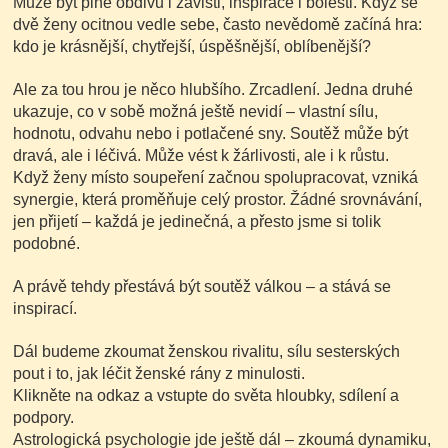
Může být plné obdivu i závisti, inspirace i bolesti. Když se
dvě ženy ocitnou vedle sebe, často nevědomě začíná hra:
kdo je krásnější, chytřejší, úspěšnější, oblíbenější?
Ale za tou hrou je něco hlubšího. Zrcadlení. Jedna druhé
ukazuje, co v sobě možná ještě nevidí – vlastní sílu,
hodnotu, odvahu nebo i potlačené sny. Soutěž může být
dravá, ale i léčivá. Může vést k žárlivosti, ale i k růstu.
Když ženy místo soupeření začnou spolupracovat, vzniká
synergie, která proměňuje celý prostor. Žádné srovnávání,
jen přijetí – každá je jedinečná, a přesto jsme si tolik
podobné.
A právě tehdy přestává být soutěž válkou – a stává se
inspirací.
Dál budeme zkoumat ženskou rivalitu, sílu sesterských
pout i to, jak léčit ženské rány z minulosti.
Klikněte na odkaz a vstupte do světa hloubky, sdílení a
podpory.
Astrologická psychologie jde ještě dál – zkoumá dynamiku,