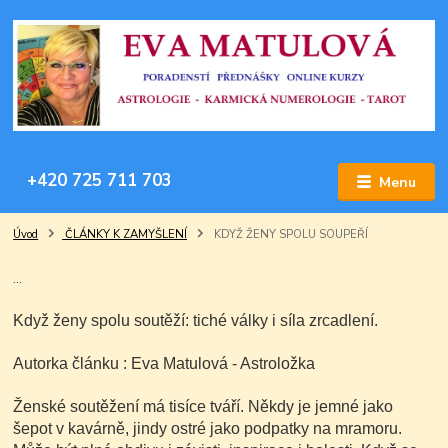
+420 725 711 703
Menu
Úvod
ČLÁNKY K ZAMYŠLENÍ
KDYŽ ŽENY SPOLU SOUPEŘÍ
…
Když ženy spolu soutěží: tiché války i síla zrcadlení.
Autorka článku : Eva Matulová - Astroložka
Ženské soutěžení má tisíce tváří. Někdy je jemné jako
šepot v kavárně, jindy ostré jako podpatky na mramoru.