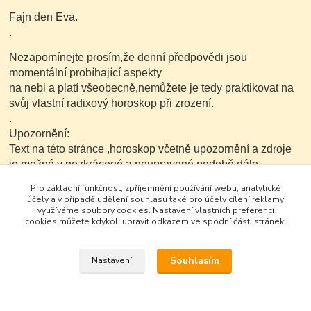
Fajn den Eva.
.
Nezapomínejte prosím,že denní předpovědi jsou
momentální probíhající aspekty
na nebi a platí všeobecně,nemůžete je tedy praktikovat na
svůj vlastní radixový horoskop při zrození.
.
Upozornění:
Text na této stránce ,horoskop včetně upozornění a zdroje
je možné v nezkrácené a neupravené podobě dále
kopírovat nekomerčním
Pro základní funkčnost, zpříjemnění používání webu, analytické
způsobem.
účely a v případě udělení souhlasu také pro účely cílení reklamy
využíváme soubory cookies. Nastavení vlastních preferencí
cookies můžete kdykoli upravit odkazem ve spodní části stránek.
Souhlasím
Nastavení
Google+
Vytvořeno na
Eshop-rychle.cz