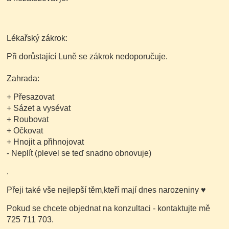
Lékařský zákrok:
Při dorůstající Luně se zákrok nedoporučuje.
Zahrada:
+ Přesazovat
+ Sázet a vysévat
+ Roubovat
+ Očkovat
+ Hnojit a přihnojovat
- Neplít
(plevel se teď snadno obnovuje)
.
Přeji také vše nejlepší těm,kteří mají dnes narozeniny
♥
Pokud se chcete objednat na konzultaci - kontaktujte mě
725 711 703.