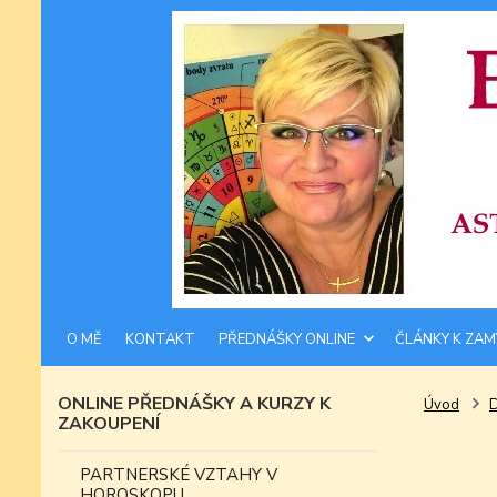
O MĚ
KONTAKT
PŘEDNÁŠKY ONLINE
ČLÁNKY K ZAM
ONLINE PŘEDNÁŠKY A KURZY K
Úvod
ZAKOUPENÍ
PARTNERSKÉ VZTAHY V
HOROSKOPU