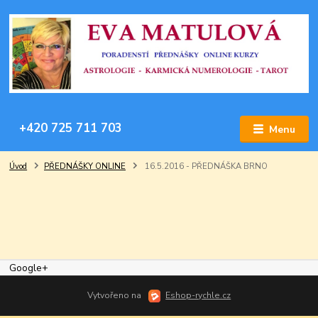
+420 725 711 703
Menu
Úvod
PŘEDNÁŠKY ONLINE
16.5.2016 - PŘEDNÁŠKA BRNO
Google+
Vytvořeno na
Eshop-rychle.cz