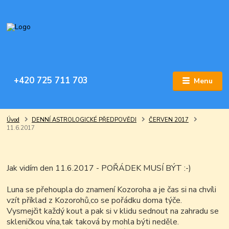
+420 725 711 703
Menu
Úvod
DENNÍ ASTROLOGICKÉ PŘEDPOVĚDI
ČERVEN 2017
11.6.2017
Jak vidím den 11.6.2017 - POŘÁDEK MUSÍ BÝT :-)
Luna se přehoupla do znamení Kozoroha a je čas si na chvíli
vzít příklad z Kozorohů,co se pořádku doma týče.
Vysmejčit každý kout a pak si v klidu sednout na zahradu se
skleničkou vína,tak taková by mohla býti neděle.