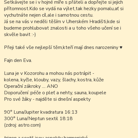
Setkávejte se i v hojné míře s přáteli a dopřejte si jejich
přítomnost.Kdo se vydá na výlet,tak hezky pomalu,ať si
vychutnáte nejen cíl,ale i samotnou cestu.
Já se na vás v neděli těším v Uherském Hradišti,kde si
budeme prohlubovat znalosti a u toho všeho učení se i
skvěle bavit :-)
Přeji také vše nejlepší těm,kteří mají dnes narozeniny
♥
Fajn den Eva.
Luna je v Kozorohu a mohou nás potrápit -
kolena, kyčle, klouby, vazy, šlachy, kostra, kůže
Operační zákroky .... ANO
Doporučení :péče o pleť a nehty, sauna, koupele
Pro své žáky - najděte si dnešní aspekty
90° Luna/Jupiter kvadratura 16:13
300° Luna/Neptun sextil 18:18
(zdroj: astro.com)