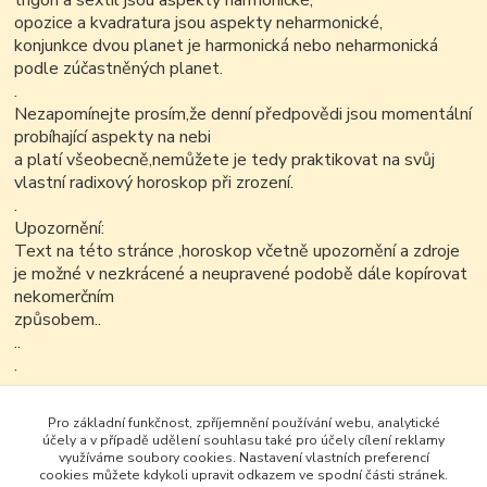
trigon a sextil jsou aspekty harmonické,
opozice a kvadratura jsou aspekty neharmonické,
konjunkce dvou planet je harmonická nebo neharmonická
podle zúčastněných planet.
.
Nezapomínejte prosím,že denní předpovědi jsou momentální
probíhající aspekty na nebi
a platí všeobecně,nemůžete je tedy praktikovat na svůj
vlastní radixový horoskop při zrození.
.
Upozornění:
Text na této stránce ,horoskop včetně upozornění a zdroje
je možné v nezkrácené a neupravené podobě dále kopírovat
nekomerčním
způsobem..
..
.
.
Pro základní funkčnost, zpříjemnění používání webu, analytické
účely a v případě udělení souhlasu také pro účely cílení reklamy
využíváme soubory cookies. Nastavení vlastních preferencí
cookies můžete kdykoli upravit odkazem ve spodní části stránek.