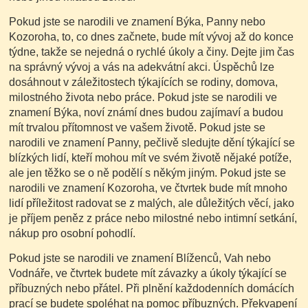
Pokud jste se narodili ve znamení Býka, Panny nebo
Kozoroha, to, co dnes začnete, bude mít vývoj až do konce
týdne, takže se nejedná o rychlé úkoly a činy. Dejte jim čas
na správný vývoj a vás na adekvátní akci. Úspěchů lze
dosáhnout v záležitostech týkajících se rodiny, domova,
milostného života nebo práce. Pokud jste se narodili ve
znamení Býka, noví známí dnes budou zajímaví a budou
mít trvalou přítomnost ve vašem životě. Pokud jste se
narodili ve znamení Panny, pečlivě sledujte dění týkající se
blízkých lidí, kteří mohou mít ve svém životě nějaké potíže,
ale jen těžko se o ně podělí s někým jiným. Pokud jste se
narodili ve znamení Kozoroha, ve čtvrtek bude mít mnoho
lidí příležitost radovat se z malých, ale důležitých věcí, jako
je příjem peněz z práce nebo milostné nebo intimní setkání,
nákup pro osobní pohodlí.
Pokud jste se narodili ve znamení Blíženců, Vah nebo
Vodnáře, ve čtvrtek budete mít závazky a úkoly týkající se
příbuzných nebo přátel. Při plnění každodenních domácích
prací se budete spoléhat na pomoc příbuzných. Překvapení