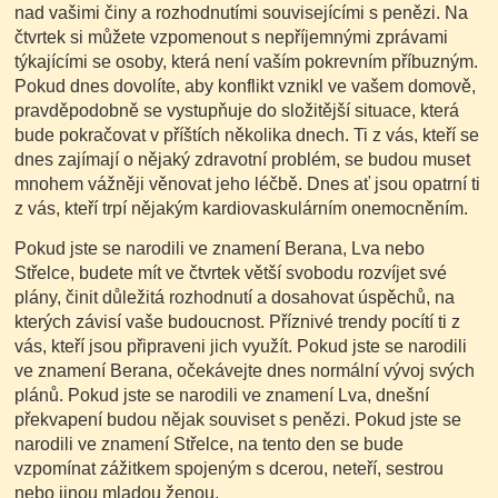
nad vašimi činy a rozhodnutími souvisejícími s penězi. Na
čtvrtek si můžete vzpomenout s nepříjemnými zprávami
týkajícími se osoby, která není vaším pokrevním příbuzným.
Pokud dnes dovolíte, aby konflikt vznikl ve vašem domově,
pravděpodobně se vystupňuje do složitější situace, která
bude pokračovat v příštích několika dnech. Ti z vás, kteří se
dnes zajímají o nějaký zdravotní problém, se budou muset
mnohem vážněji věnovat jeho léčbě. Dnes ať jsou opatrní ti
z vás, kteří trpí nějakým kardiovaskulárním onemocněním.
Pokud jste se narodili ve znamení Berana, Lva nebo
Střelce, budete mít ve čtvrtek větší svobodu rozvíjet své
plány, činit důležitá rozhodnutí a dosahovat úspěchů, na
kterých závisí vaše budoucnost. Příznivé trendy pocítí ti z
vás, kteří jsou připraveni jich využít. Pokud jste se narodili
ve znamení Berana, očekávejte dnes normální vývoj svých
plánů. Pokud jste se narodili ve znamení Lva, dnešní
překvapení budou nějak souviset s penězi. Pokud jste se
narodili ve znamení Střelce, na tento den se bude
vzpomínat zážitkem spojeným s dcerou, neteří, sestrou
nebo jinou mladou ženou.