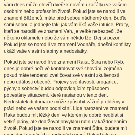
vám dnes může otevřít dveře k novému začátku ve vašem
osobním nebo profesním životě. Pokud jste se narodili ve
znamení Blíženců, máte před sebou nádherný den. Buďte
sami sebou a jednejte tak, jak vám říká vaše intuice. Pro ty,
kteří se narodili ve znamení Vah, je velké nebezpečí, že
někoho oklamete nebo že vám někdo lže. Dej si pozor!
Pokud jste se narodili ve znamení Vodnáře, dnešní konflikty
ukáží vaše vlastní slabiny a nedostatky.
Pokud jste se narodili ve znamení Raka, Štíra nebo Ryb,
dnes je dobré pečlivě kontrolovat své chování, zejména
pokud máte tendenci zveličovat své vlastní zkušenosti
nebo události obecně. Projevy svéhlavosti, arogance,
pýchy a sobectví budou odpovídajícím způsobem
potrestány situacemi, které nastanou v tento den.
Nedostatek diplomacie může způsobit vážné problémy v
práci nebo ve vašem podnikání. Lidé narození ve znamení
Raka budou mít těžký den, ve kterém je dobré nedělat si
velké plány, ale dodržovat obvyklou rutinu v každodenním
životě. Pokud jste se narodili ve znamení Štíra, budete mít
dnes dost domácích a rodinných prací. Pokud jste se