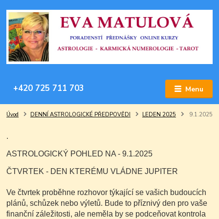
+420 725 711 703
Menu
Úvod
DENNÍ ASTROLOGICKÉ PŘEDPOVĚDI
LEDEN 2025
9.1.2025
.
ASTROLOGICKÝ POHLED NA - 9.1.2025
ČTVRTEK - DEN KTERÉMU VLÁDNE JUPITER
Ve čtvrtek proběhne rozhovor týkající se vašich budoucích
plánů, schůzek nebo výletů. Bude to příznivý den pro vaše
finanční záležitosti, ale neměla by se podceňovat kontrola