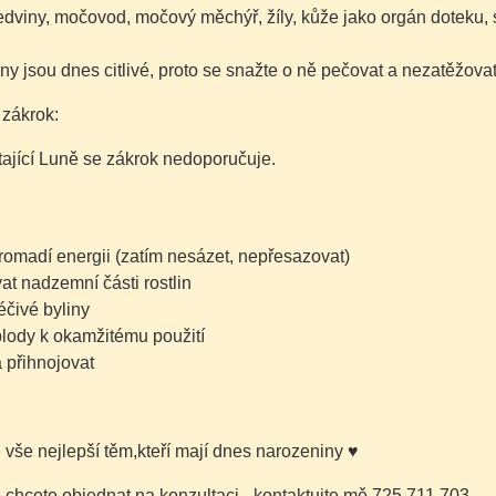
edviny, močovod, močový měchýř, žíly, kůže jako orgán doteku, sl
ny jsou dnes citlivé, proto se snažte o ně pečovat a nezatěžovat
 zákrok:
tající Luně se zákrok nedoporučuje.
romadí energii
(zatím nesázet, nepřesazovat)
at nadzemní části rostlin
léčivé byliny
plody k okamžitému použití
a přihnojovat
é vše nejlepší těm,kteří mají dnes narozeniny
♥
chcete objednat na konzultaci - kontaktujte mě 725 711 703.