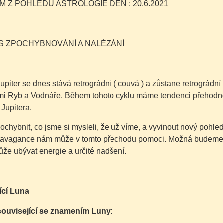
ÍM Z POHLEDU ASTROLOGIE DEN : 20.6.2021
S ZPOCHYBNOVÁNÍ A NALÉZÁNÍ
upiter se dnes stává retrográdní ( couvá ) a zůstane retrográdní 
i Ryb a Vodnáře. Během tohoto cyklu máme tendenci přehodnoco
 Jupitera.
ochybnit, co jsme si mysleli, že už víme, a vyvinout nový pohled
ravagance nám může v tomto přechodu pomoci. Možná budeme mu
ůže ubývat energie a určité nadšení.
ící Luna
ouvisející se znamením Luny: