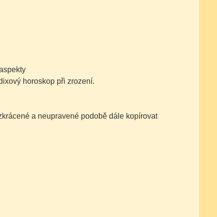
 aspekty
dixový horoskop při zrození.
nezkrácené a neupravené podobě dále kopírovat