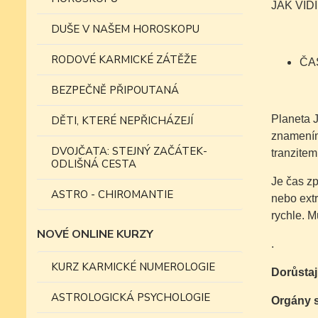
JAK VID
DUŠE V NAŠEM HOROSKOPU
RODOVÉ KARMICKÉ ZÁTĚŽE
ČA
BEZPEČNĚ PŘIPOUTANÁ
Planeta J
DĚTI, KTERÉ NEPŘICHÁZEJÍ
znamením
DVOJČATA: STEJNÝ ZAČÁTEK-
tranzitem
ODLIŠNÁ CESTA
Je čas zp
ASTRO - CHIROMANTIE
nebo ext
rychle. M
NOVÉ ONLINE KURZY
.
KURZ KARMICKÉ NUMEROLOGIE
Dorůstaj
ASTROLOGICKÁ PSYCHOLOGIE
Orgány s