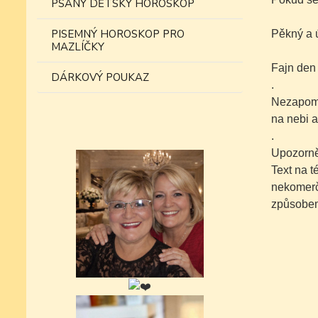
PSANÝ DĚTSKÝ HOROSKOP
PISEMNÝ HOROSKOP PRO
Pěkný a ú
MAZLÍČKY
Fajn den
DÁRKOVÝ POUKAZ
.
Nezapomí
na nebi a
.
Upozorně
Text na 
nekomer
způsobe