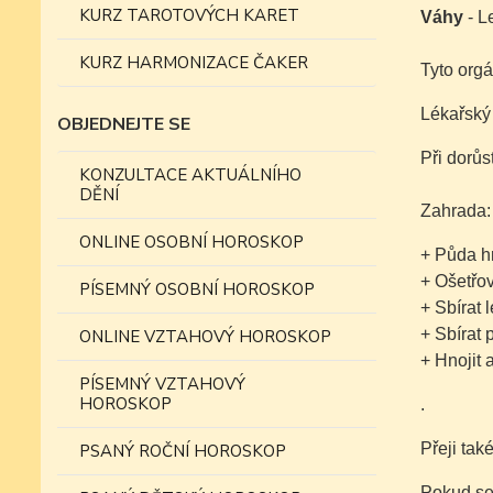
KURZ TAROTOVÝCH KARET
Váhy
- L
KURZ HARMONIZACE ČAKER
Tyto orgá
Lékařský
OBJEDNEJTE SE
Při dorůs
KONZULTACE AKTUÁLNÍHO
DĚNÍ
Zahrada:
ONLINE OSOBNÍ HOROSKOP
+ Půda h
+ Ošetřov
PÍSEMNÝ OSOBNÍ HOROSKOP
+ Sbírat 
+ Sbírat 
ONLINE VZTAHOVÝ HOROSKOP
+ Hnojit 
PÍSEMNÝ VZTAHOVÝ
HOROSKOP
.
Přeji tak
PSANÝ ROČNÍ HOROSKOP
Pokud se 