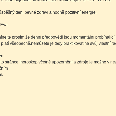
spěšný den, pevné zdraví a hodně pozitivní energie.
 Eva.
nejte prosím,že denní předpovědi jsou momentální probíhající
 platí všeobecně,nemůžete je tedy praktikovat na svůj vlastní ra
ní:
této stránce ,horoskop včetně upozornění a zdroje je možné v 
čním
m.