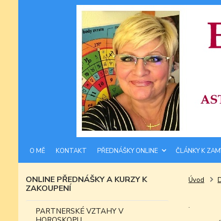
O MĚ
KONTAKT
PŘEDNÁŠKY ONLINE
ČLÁNKY K ZAM
ONLINE PŘEDNÁŠKY A KURZY K
Úvod
ZAKOUPENÍ
.
PARTNERSKÉ VZTAHY V
HOROSKOPU