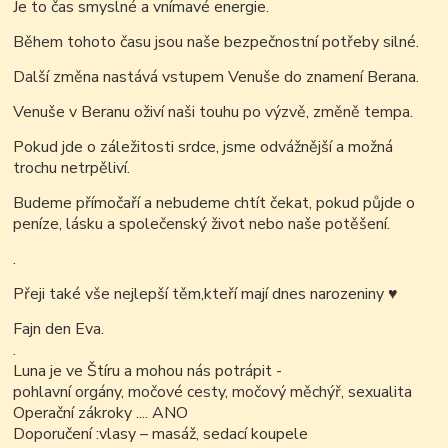
Je to čas smyslné a vnímavé energie.
Během tohoto času jsou naše bezpečnostní potřeby silné.
Další změna nastává vstupem Venuše do znamení Berana.
Venuše v Beranu
oživí naši touhu po výzvě, změně tempa.
Pokud jde o záležitosti srdce, jsme odvážnější a možná
trochu netrpěliví.
Budeme přímočaří a nebudeme chtít čekat, pokud půjde o
peníze, lásku a společenský život nebo naše potěšení.
.
Přeji také vše nejlepší těm,kteří mají dnes narozeniny
♥
Fajn den Eva.
.
Luna je ve Štíru a mohou nás potrápit -
pohlavní orgány, močové cesty, močový měchýř, sexualita
Operační zákroky .... ANO
Doporučení :vlasy – masáž, sedací koupele