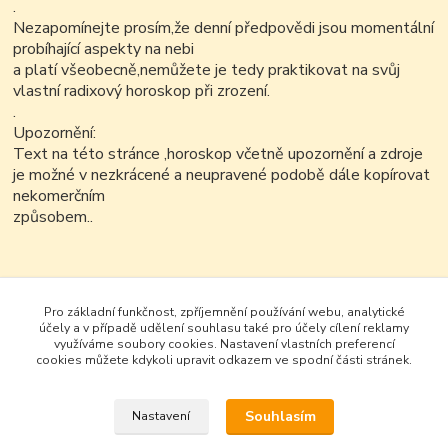
.
Nezapomínejte prosím,že denní předpovědi jsou momentální
probíhající aspekty na nebi
a platí všeobecně,nemůžete je tedy praktikovat na svůj
vlastní radixový horoskop při zrození.
.
Upozornění:
Text na této stránce ,horoskop včetně upozornění a zdroje
je možné v nezkrácené a neupravené podobě dále kopírovat
nekomerčním
způsobem..
Pro základní funkčnost, zpříjemnění používání webu, analytické
účely a v případě udělení souhlasu také pro účely cílení reklamy
využíváme soubory cookies. Nastavení vlastních preferencí
cookies můžete kdykoli upravit odkazem ve spodní části stránek.
Souhlasím
Nastavení
Google+