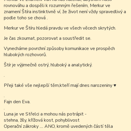
rovnováhu a dospěli k rozumným řešením, Merkur ve
znamení Štíra instinktivně ví, že život není vždy spravedlivý a
podle toho se chová .
Merkur ve Štíru hledá pravdu ve všech věcech skrytých.
Je čas zkoumat, pozorovat a soustředit se.
Vynecháme povrchní způsoby komunikace ve prospěch
hlubokých rozhovorů.
Štír je výjimečně ostrý, hluboký a analytický.
.
Přeji také vše nejlepší těm,kteří mají dnes narozeniny
♥
.
Fajn den Eva.
.
Luna je ve Střelci a mohou nás potrápit -
stehna, žíly, křížová kost, pohyblivost
Operační zákroky .... ANO, kromě uvedených částí těla