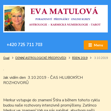
+420 725 711 703
Menu
Úvod
DENNÍ ASTROLOGICKÉ PŘEDPOVĚDI
ŘÍJEN 2019
3.10.2019
.
Jak vidím den 3.10.2019 - ČAS HLUBOKÝCH
ROZHOVORŮ
Merkur vstupuje do znamení Štíra a během tohoto cyklu
budou naše rozhovory intenzivně promýšleny. Zatímco
Merkur ve znamení Vah na nás naléhal, abychom našli