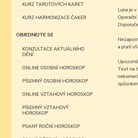
.
KURZ TAROTOVÝCH KARET
Luna je v
Operační z
KURZ HARMONIZACE ČAKER
Doporučen
.
OBJEDNEJTE SE
Nezapomín
a platí v
KONZULTACE AKTUÁLNÍHO
.
DĚNÍ
Upozorně
ONLINE OSOBNÍ HOROSKOP
Text na t
nekomer
PÍSEMNÝ OSOBNÍ HOROSKOP
způsobem
ONLINE VZTAHOVÝ HOROSKOP
PÍSEMNÝ VZTAHOVÝ
HOROSKOP
PSANÝ ROČNÍ HOROSKOP