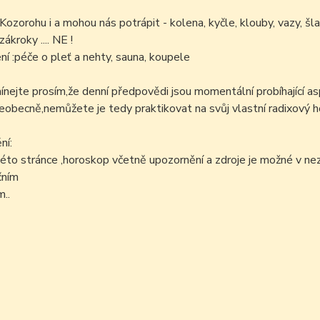
 Kozorohu i a mohou nás potrápit - kolena, kyčle, klouby, vazy, šla
ákroky .... NE !
í :péče o pleť a nehty, sauna, koupele
ejte prosím,že denní předpovědi jsou momentální probíhající as
šeobecně,nemůžete je tedy praktikovat na svůj vlastní radixový h
ní:
éto stránce ,horoskop včetně upozornění a zdroje je možné v n
čním
..