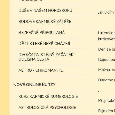
DUŠE V NAŠEM HOROSKOPU
Jak vidí
RODOVÉ KARMICKÉ ZÁTĚŽE
BEZPEČNĚ PŘIPOUTANÁ
i úterní 
kritizova
DĚTI, KTERÉ NEPŘICHÁZEJÍ
Den se pr
DVOJČATA: STEJNÝ ZAČÁTEK-
ODLIŠNÁ CESTA
Najednou
Možná vám
ASTRO - CHIROMANTIE
Budeme mí
NOVÉ ONLINE KURZY
.
KURZ KARMICKÉ NUMEROLOGIE
Přeji tak
ASTROLOGICKÁ PSYCHOLOGIE
Fajn den 