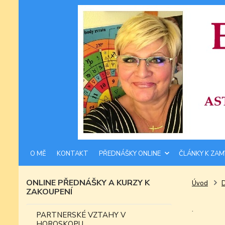
O MĚ
KONTAKT
PŘEDNÁŠKY ONLINE
ČLÁNKY K ZAM
ONLINE PŘEDNÁŠKY A KURZY K
Úvod
ZAKOUPENÍ
.
PARTNERSKÉ VZTAHY V
HOROSKOPU