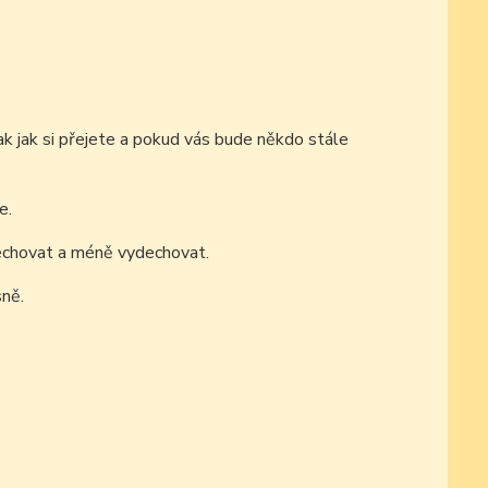
tak jak si přejete a pokud vás bude někdo stále
e.
echovat a méně vydechovat.
sně.