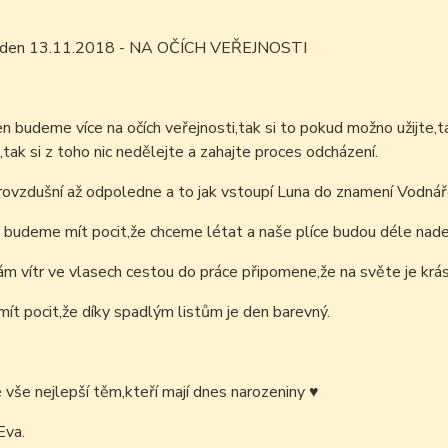
m den 13.11.2018 - NA OČÍCH VEŘEJNOSTI
den budeme více na očích veřejnosti,tak si to pokud možno užijte,
t,tak si z toho nic nedělejte a zahajte proces odcházení.
ovzdušní až odpoledne a to jak vstoupí Luna do znamení Vodnář
 budeme mít pocit,že chceme létat a naše plíce budou déle nad
 vítr ve vlasech cestou do práce připomene,že na světe je krá
t pocit,že díky spadlým listům je den barevný.
é vše nejlepší těm,kteří mají dnes narozeniny
♥
Eva.