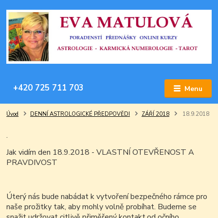
+420 725 711 703
Menu
Úvod
DENNÍ ASTROLOGICKÉ PŘEDPOVĚDI
ZÁŘÍ 2018
18.9.2018
.
Jak vidím den 18.9.2018 - VLASTNÍ OTEVŘENOST A
PRAVDIVOST
Úterý nás bude nabádat k vytvoření bezpečného rámce pro
naše prožitky tak, aby mohly volně probíhat. Budeme se
snažit udržovat citlivě přiměřený kontakt,od očního