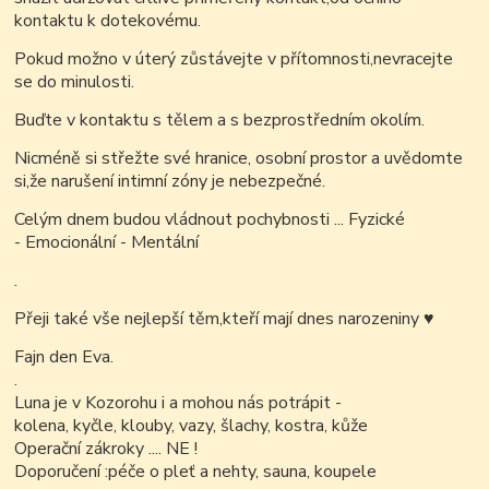
kontaktu k dotekovému.
Pokud možno v úterý zůstávejte v přítomnosti,nevracejte
se do minulosti.
Buďte v kontaktu s tělem a s bezprostředním okolím.
Nicméně si střežte své hranice, osobní prostor a uvědomte
si,že narušení intimní zóny je nebezpečné.
Celým dnem budou vládnout pochybnosti ... Fyzické
- Emocionální - Mentální
.
Přeji také vše nejlepší těm,kteří mají dnes narozeniny
♥
Fajn den Eva.
.
Luna je v Kozorohu i a mohou nás potrápit -
kolena, kyčle, klouby, vazy, šlachy, kostra, kůže
Operační zákroky .... NE !
Doporučení :péče o pleť a nehty, sauna, koupele