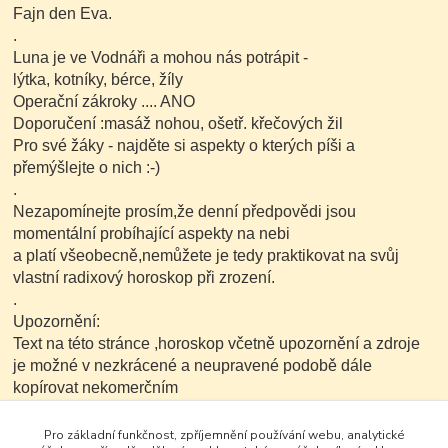
Fajn den Eva.
.
Luna je ve Vodnáři a mohou nás potrápit -
lýtka, kotníky, bérce, žíly
Operační zákroky .... ANO
Doporučení :masáž nohou, ošetř. křečových žil
Pro své žáky - najděte si aspekty o kterých píši a
přemýšlejte o nich :-)
.
Nezapomínejte prosím,že denní předpovědi jsou
momentální probíhající aspekty na nebi
a platí všeobecně,nemůžete je tedy praktikovat na svůj
vlastní radixový horoskop při zrození.
.
Upozornění:
Text na této stránce ,horoskop včetně upozornění a zdroje
je možné v nezkrácené a neupravené podobě dále
kopírovat nekomerčním
způsobem...
Pro základní funkčnost, zpříjemnění používání webu, analytické