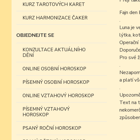
Přeji tak
KURZ TAROTOVÝCH KARET
Fajn den 
KURZ HARMONIZACE ČAKER
.
Luna je v
lýtka, kot
OBJEDNEJTE SE
Operační 
KONZULTACE AKTUÁLNÍHO
Doporučen
DĚNÍ
Pro své ž
.
ONLINE OSOBNÍ HOROSKOP
Nezapomín
a platí v
PÍSEMNÝ OSOBNÍ HOROSKOP
.
Upozorně
ONLINE VZTAHOVÝ HOROSKOP
Text na t
PÍSEMNÝ VZTAHOVÝ
nekomer
HOROSKOP
způsobem
PSANÝ ROČNÍ HOROSKOP