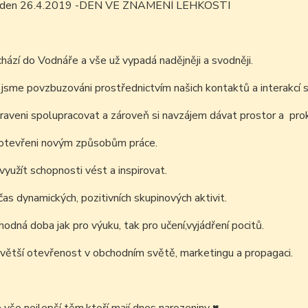
ím den 26.4.2019 -DEN VE ZNAMENÍ LEHKOSTI
hází do Vodnáře a vše už vypadá nadějněji a svodněji.
 jsme povzbuzováni prostřednictvím našich kontaktů a interakcí s
raveni spolupracovat a zároveň si navzájem dávat prostor a pro
otevřeni novým způsobům práce.
užít schopnosti vést a inspirovat.
as dynamických, pozitivních skupinových aktivit.
hodná doba jak pro výuku, tak pro učení,vyjádření pocitů.
větší otevřenost v obchodním světě, marketingu a propagaci.