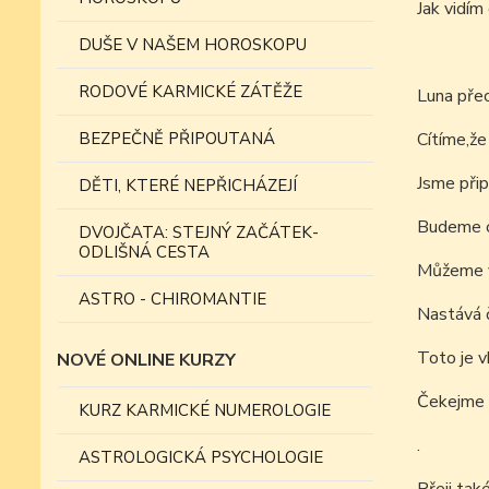
Jak vid
DUŠE V NAŠEM HOROSKOPU
RODOVÉ KARMICKÉ ZÁTĚŽE
Luna přec
BEZPEČNĚ PŘIPOUTANÁ
Cítíme,že
Jsme přip
DĚTI, KTERÉ NEPŘICHÁZEJÍ
Budeme
DVOJČATA: STEJNÝ ZAČÁTEK-
ODLIŠNÁ CESTA
Můžeme vy
ASTRO - CHIROMANTIE
Nastává č
Toto je v
NOVÉ ONLINE KURZY
Čekejme 
KURZ KARMICKÉ NUMEROLOGIE
.
ASTROLOGICKÁ PSYCHOLOGIE