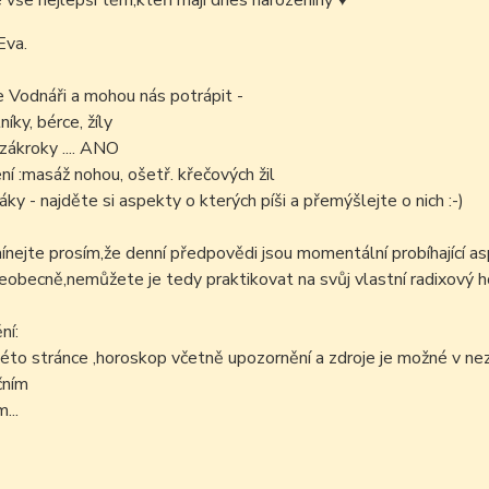
é vše nejlepší těm,kteří mají dnes narozeniny
♥
Eva.
e Vodnáři a mohou nás potrápit -
níky, bérce, žíly
zákroky .... ANO
í :masáž nohou, ošetř. křečových žil
áky - najděte si aspekty o kterých píši a přemýšlejte o nich :-)
ejte prosím,že denní předpovědi jsou momentální probíhající as
šeobecně,nemůžete je tedy praktikovat na svůj vlastní radixový h
ní:
éto stránce ,horoskop včetně upozornění a zdroje je možné v n
čním
...