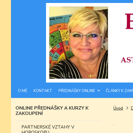
O MĚ
KONTAKT
PŘEDNÁŠKY ONLINE
ČLÁNKY K ZAM
ONLINE PŘEDNÁŠKY A KURZY K
Úvod
ZAKOUPENÍ
.
PARTNERSKÉ VZTAHY V
HOROSKOPU