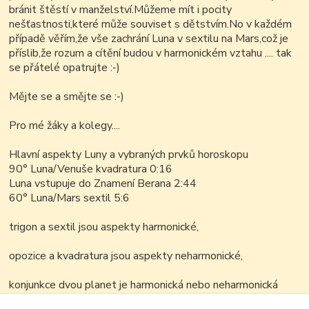
bránit štěstí v manželství.Můžeme mít i pocity
nešťastnosti,které může souviset s dětstvím.No v každém
případě věřím,že vše zachrání Luna v sextilu na Mars,což je
příslib,že rozum a cítění budou v harmonickém vztahu .... tak
se přátelé opatrujte :-)
Mějte se a smějte se :-)
Pro mé žáky a kolegy....
Hlavní aspekty Luny a vybraných prvků horoskopu
90° Luna/Venuše kvadratura 0:16
Luna vstupuje do Znamení Berana 2:44
60° Luna/Mars sextil 5:6
trigon a sextil jsou aspekty harmonické,
opozice a kvadratura jsou aspekty neharmonické,
konjunkce dvou planet je harmonická nebo neharmonická
podle zúčastněných planet.