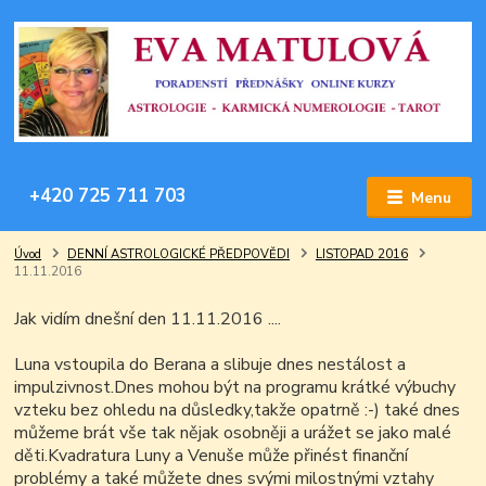
+420 725 711 703
Menu
Úvod
DENNÍ ASTROLOGICKÉ PŘEDPOVĚDI
LISTOPAD 2016
11.11.2016
Jak vidím dnešní den 11.11.2016 ....
Luna vstoupila do Berana a slibuje dnes nestálost a
impulzivnost.Dnes mohou být na programu krátké výbuchy
vzteku bez ohledu na důsledky,takže opatrně :-) také dnes
můžeme brát vše tak nějak osobněji a urážet se jako malé
děti.Kvadratura Luny a Venuše může přinést finanční
problémy a také můžete dnes svými milostnými vztahy