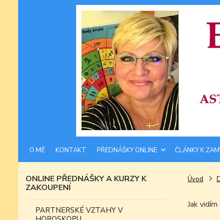
O MĚ
KONTAKT
PŘEDNÁŠKY ONLINE
ČLÁNKY K ZAM
ONLINE PŘEDNÁŠKY A KURZY K
Úvod
ZAKOUPENÍ
Jak vidí
PARTNERSKÉ VZTAHY V
HOROSKOPU