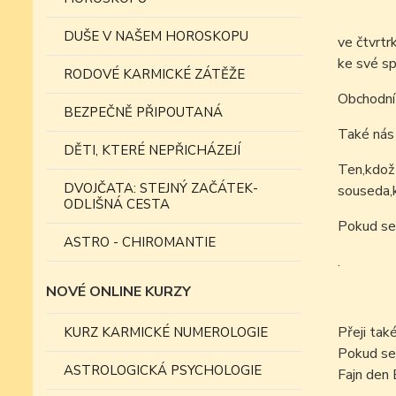
DUŠE V NAŠEM HOROSKOPU
ve čtvrtr
ke své sp
RODOVÉ KARMICKÉ ZÁTĚŽE
Obchodní 
BEZPEČNĚ PŘIPOUTANÁ
Také nás 
DĚTI, KTERÉ NEPŘICHÁZEJÍ
Ten,kdož 
DVOJČATA: STEJNÝ ZAČÁTEK-
souseda,k
ODLIŠNÁ CESTA
Pokud se 
ASTRO - CHIROMANTIE
.
NOVÉ ONLINE KURZY
Přeji tak
KURZ KARMICKÉ NUMEROLOGIE
Pokud se
ASTROLOGICKÁ PSYCHOLOGIE
Fajn den 