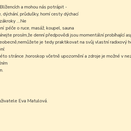
 Blížencích a mohou nás potrápit -
e, dýchání, průdušky, horní cesty dýchací
zákroky ....Ne
í :péče o ruce, masáž, koupel, sauna
ejte prosím,že denní předpovědi jsou momentální probíhající as
šeobecně,nemůžete je tedy praktikovat na svůj vlastní radixový h
ní:
éto stránce ,horoskop včetně upozornění a zdroje je možné v n
čním
m.