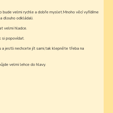
o bude velmi rychle a dobře myslet.Mnoho věcí vyřídíme
a dlouho odkládali.
t velmi hladce.
 si popovídat.
a jestli nechcete jít sami,tak klepněte třeba na
ůjde velmi lehce do hlavy.