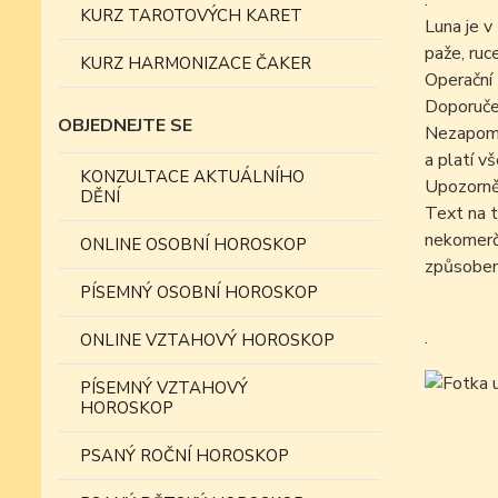
.
KURZ TAROTOVÝCH KARET
Luna je v
paže, ruc
KURZ HARMONIZACE ČAKER
Operační 
Doporučen
OBJEDNEJTE SE
Nezapomín
a platí v
KONZULTACE AKTUÁLNÍHO
Upozorně
DĚNÍ
Text na t
nekomer
ONLINE OSOBNÍ HOROSKOP
způsobe
PÍSEMNÝ OSOBNÍ HOROSKOP
.
ONLINE VZTAHOVÝ HOROSKOP
PÍSEMNÝ VZTAHOVÝ
HOROSKOP
PSANÝ ROČNÍ HOROSKOP