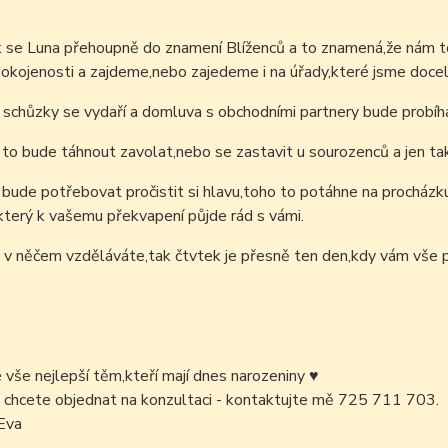
k se Luna přehoupně do znamení Blíženců a to znamená,že nám t
okojenosti a zajdeme,nebo zajedeme i na úřady,které jsme docel
schůzky se vydaří a domluva s obchodními partnery bude probíha
to bude táhnout zavolat,nebo se zastavit u sourozenců a jen tak
bude potřebovat pročistit si hlavu,toho to potáhne na procházku 
terý k vašemu překvapení půjde rád s vámi.
v něčem vzděláváte,tak čtvtek je přesně ten den,kdy vám vše p
é vše nejlepší těm,kteří mají dnes narozeniny
♥
 chcete objednat na konzultaci - kontaktujte mě 725 711 703.
Eva