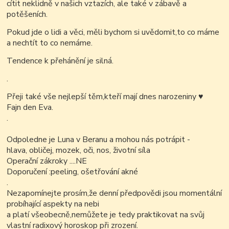
cítit neklidně v našich vztazích, ale také v zábavě a
potěšeních.
Pokud jde o lidi a věci, měli bychom si uvědomit,to co máme
a nechtít to co nemáme.
Tendence k přehánění je silná.
.
Přeji také vše nejlepší těm,kteří mají dnes narozeniny
♥
Fajn den Eva.
.
Odpoledne je Luna v Beranu a mohou nás potrápit -
hlava, obličej, mozek, oči, nos, životní síla
Operační zákroky ....NE
Doporučení :peeling, ošetřování akné
.
Nezapomínejte prosím,že denní předpovědi jsou momentální
probíhající aspekty na nebi
a platí všeobecně,nemůžete je tedy praktikovat na svůj
vlastní radixový horoskop při zrození.