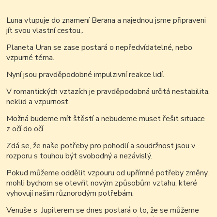
Luna vtupuje do znamení Berana a najednou jsme připraveni
jít svou vlastní cestou,.
Planeta Uran se zase postará o nepředvídatelné, nebo
vzpurné téma.
Nyní jsou pravděpodobné impulzivní reakce lidí.
V romantických vztazích je pravděpodobná určitá nestabilita,
neklid a vzpurnost.
Možná budeme mít štěstí a nebudeme muset řešit situace
z očí do očí.
Zdá se, že naše potřeby pro pohodlí a soudržnost jsou v
rozporu s touhou být svobodný a nezávislý.
Pokud můžeme oddělit vzpouru od upřímné potřeby změny,
mohli bychom se otevřít novým způsobům vztahu, které
vyhovují našim různorodým potřebám.
Venuše s Jupiterem se dnes postará o to, že se můžeme