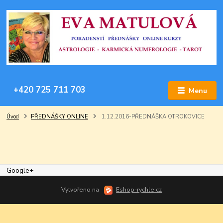
+420 725 711 703
Menu
Úvod
PŘEDNÁŠKY ONLINE
1.12.2016-PŘEDNÁŠKA OTROKOVICE
Google+
Vytvořeno na
Eshop-rychle.cz