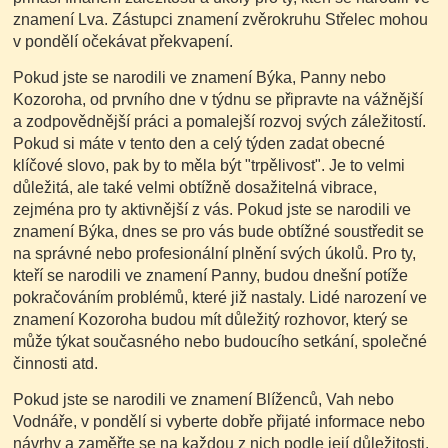
znamení Lva. Zástupci znamení zvěrokruhu Střelec mohou
v pondělí očekávat překvapení.
Pokud jste se narodili ve znamení Býka, Panny nebo
Kozoroha, od prvního dne v týdnu se připravte na vážnější
a zodpovědnější práci a pomalejší rozvoj svých záležitostí.
Pokud si máte v tento den a celý týden zadat obecné
klíčové slovo, pak by to měla být "trpělivost". Je to velmi
důležitá, ale také velmi obtížně dosažitelná vibrace,
zejména pro ty aktivnější z vás. Pokud jste se narodili ve
znamení Býka, dnes se pro vás bude obtížné soustředit se
na správné nebo profesionální plnění svých úkolů. Pro ty,
kteří se narodili ve znamení Panny, budou dnešní potíže
pokračováním problémů, které již nastaly. Lidé narození ve
znamení Kozoroha budou mít důležitý rozhovor, který se
může týkat současného nebo budoucího setkání, společné
činnosti atd.
Pokud jste se narodili ve znamení Blíženců, Vah nebo
Vodnáře, v pondělí si vyberte dobře přijaté informace nebo
návrhy a zaměřte se na každou z nich podle její důležitosti.