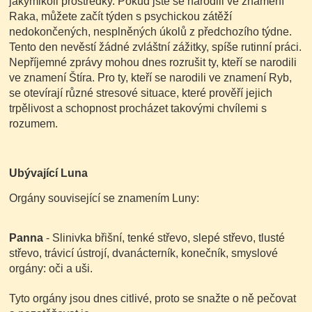
jakýmikoli prostředky. Pokud jste se narodili ve znamení
Raka, můžete začít týden s psychickou zátěží
nedokončených, nesplněných úkolů z předchozího týdne.
Tento den nevěstí žádné zvláštní zážitky, spíše rutinní práci.
Nepříjemné zprávy mohou dnes rozrušit ty, kteří se narodili
ve znamení Štíra. Pro ty, kteří se narodili ve znamení Ryb,
se otevírají různé stresové situace, které prověří jejich
trpělivost a schopnost procházet takovými chvílemi s
rozumem.
Ubývající Luna
Orgány související se znamením Luny:
Panna
- Slinivka břišní, tenké střevo, slepé střevo, tlusté
střevo, trávicí ústrojí, dvanácterník, konečník, smyslové
orgány: oči a uši.
Tyto orgány jsou dnes citlivé, proto se snažte o ně pečovat