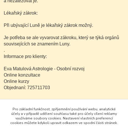
a nezatěžovat je.
Lékařský zákrok:
Při ubývající Luně je lékařský zákrok možný.
Je potřeba se ale vyvarovat zákroku, který se týká orgánů
souvisejících se znamením Luny.
.
Informace pro klienty:
Eva Matulová Astrologie - Osobní rozvoj
Online konzultace
Online kurzy
Objednaní: 725711703
www.evamatulova.cz
Pro základní funkčnost, zpříjemnění používání webu, analytické
účely a v případě udělení souhlasu také pro účely cílení reklamy
využíváme soubory cookies. Nastavení vlastních preferencí
cookies můžete kdykoli upravit odkazem ve spodní části stránek.