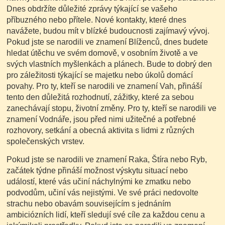
Dnes obdržíte důležité zprávy týkající se vašeho
příbuzného nebo přítele. Nové kontakty, které dnes
navážete, budou mít v blízké budoucnosti zajímavý vývoj.
Pokud jste se narodili ve znamení Blíženců, dnes budete
hledat útěchu ve svém domově, v osobním životě a ve
svých vlastních myšlenkách a plánech. Bude to dobrý den
pro záležitosti týkající se majetku nebo úkolů domácí
povahy. Pro ty, kteří se narodili ve znamení Vah, přináší
tento den důležitá rozhodnutí, zážitky, které za sebou
zanechávají stopu, životní změny. Pro ty, kteří se narodili ve
znamení Vodnáře, jsou před nimi užitečné a potřebné
rozhovory, setkání a obecná aktivita s lidmi z různých
společenských vrstev.
Pokud jste se narodili ve znamení Raka, Štíra nebo Ryb,
začátek týdne přináší možnost výskytu situací nebo
událostí, které vás učiní náchylnými ke zmatku nebo
podvodům, učiní vás nejistými. Ve své práci nedovolte
strachu nebo obavám souvisejícím s jednáním
ambiciózních lidí, kteří sledují své cíle za každou cenu a