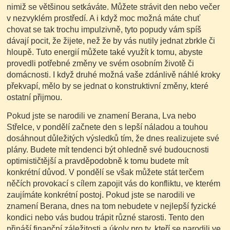
nimiž se většinou setkáváte. Můžete strávit den nebo večer
v nezvyklém prostředí. A i když moc možná máte chuť
chovat se tak trochu impulzivně, tyto popudy vám spíš
dávají pocit, že žijete, než že by vás nutily jednat zbrkle či
hloupě. Tuto energií můžete také využít k tomu, abyste
provedli potřebné změny ve svém osobním životě či
domácnosti. I když druhé možná vaše zdánlivě náhlé kroky
překvapí, mělo by se jednat o konstruktivní změny, které
ostatní přijmou.
Pokud jste se narodili ve znamení Berana, Lva nebo
Střelce, v pondělí začnete den s lepší náladou a touhou
dosáhnout důležitých výsledků tím, že dnes realizujete své
plány. Budete mít tendenci být ohledně své budoucnosti
optimističtější a pravděpodobně k tomu budete mít
konkrétní důvod. V pondělí se však můžete stát terčem
něčích provokací s cílem zapojit vás do konfliktu, ve kterém
zaujímáte konkrétní postoj. Pokud jste se narodili ve
znamení Berana, dnes na tom nebudete v nejlepší fyzické
kondici nebo vás budou trápit různé starosti. Tento den
přináší finanční záležitosti a úkoly pro ty, kteří se narodili ve