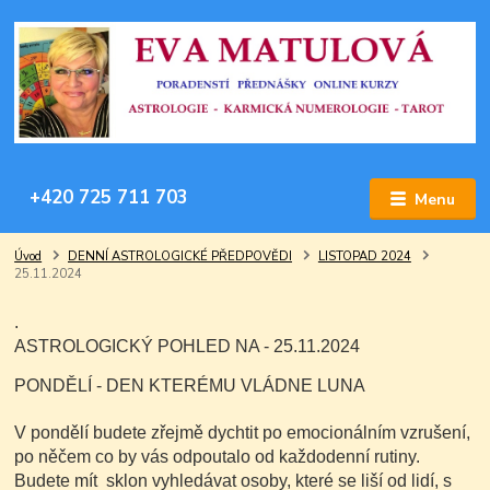
+420 725 711 703
Menu
Úvod
DENNÍ ASTROLOGICKÉ PŘEDPOVĚDI
LISTOPAD 2024
25.11.2024
.
ASTROLOGICKÝ POHLED NA - 25.11.2024
PONDĚLÍ - DEN KTERÉMU VLÁDNE LUNA
V pondělí budete zřejmě dychtit po emocionálním vzrušení,
po něčem co by vás odpoutalo od každodenní rutiny.
Budete mít sklon vyhledávat osoby, které se liší od lidí, s