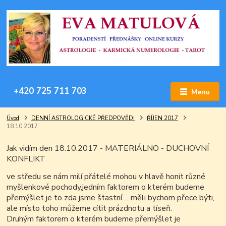
+420 725 711 703
Menu
Úvod
DENNÍ ASTROLOGICKÉ PŘEDPOVĚDI
ŘÍJEN 2017
18.10.2017
Jak vidím den 18.10.2017 - MATERIÁLNO - DUCHOVNÍ
KONFLIKT
ve středu se nám milí přátelé mohou v hlavě honit různé
myšlenkové pochody,jedním faktorem o kterém budeme
přemýšlet je to zda jsme štastní ... měli bychom přece býti,
ale místo toho můžeme cítit prázdnotu a tíseň.
Druhým faktorem o kterém budeme přemýšlet je