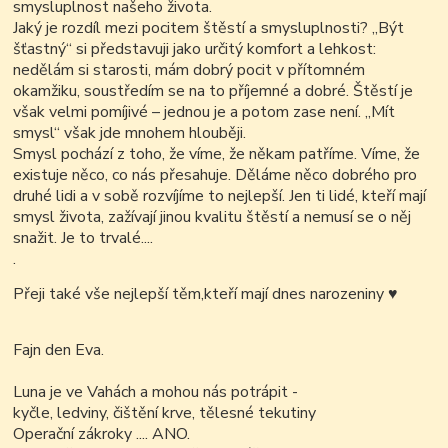
smysluplnost našeho života.
Jaký je rozdíl mezi pocitem štěstí a smysluplnosti? „Být
šťastný“ si představuji jako určitý komfort a lehkost:
nedělám si starosti, mám dobrý pocit v přítomném
okamžiku, soustředím se na to příjemné a dobré. Štěstí je
však velmi pomíjivé – jednou je a potom zase není. „Mít
smysl“ však jde mnohem hlouběji.
Smysl pochází z toho, že víme, že někam patříme. Víme, že
existuje něco, co nás přesahuje. Děláme něco dobrého pro
druhé lidi a v sobě rozvíjíme to nejlepší. Jen ti lidé, kteří mají
smysl života, zažívají jinou kvalitu štěstí a nemusí se o něj
snažit. Je to trvalé....
.
Přeji také vše nejlepší těm,kteří mají dnes narozeniny
♥
Fajn den Eva.
Luna je ve Vahách a mohou nás potrápit -
kyčle, ledviny, čištění krve, tělesné tekutiny
Operační zákroky .... ANO.