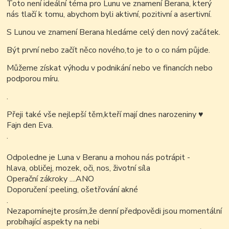
Toto není ideální téma pro Lunu ve znamení Berana, který
nás tlačí k tomu, abychom byli aktivní, pozitivní a asertivní.
S Lunou ve znamení Berana hledáme celý den nový začátek.
Být první nebo začít něco nového,to je to o co nám půjde.
Můžeme získat výhodu v podnikání nebo ve financích nebo
podporou míru.
.
Přeji také vše nejlepší těm,kteří mají dnes narozeniny
♥
Fajn den Eva.
.
Odpoledne je Luna v Beranu a mohou nás potrápit -
hlava, obličej, mozek, oči, nos, životní síla
Operační zákroky ....ANO
Doporučení :peeling, ošetřování akné
.
Nezapomínejte prosím,že denní předpovědi jsou momentální
probíhající aspekty na nebi