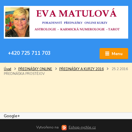
+420 725 711 703
Menu
Úvod
PŘEDNÁŠKY ONLINE
PŘEDNÁŠKY A KURZY 2016
25.2.2016
PŘEDNÁŠKA PROSTĚJOV
Google+
Vytvořeno na
Eshop-rychle.cz