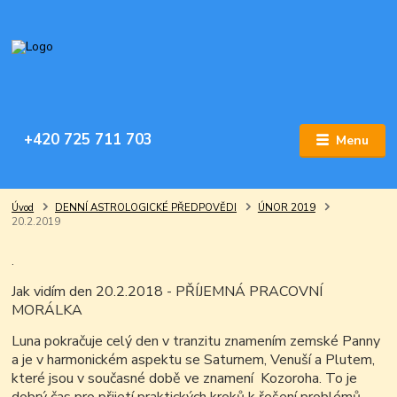
+420 725 711 703
Menu
Úvod
DENNÍ ASTROLOGICKÉ PŘEDPOVĚDI
ÚNOR 2019
20.2.2019
.
Jak vidím den 20.2.2018 - PŘÍJEMNÁ PRACOVNÍ
MORÁLKA
Luna pokračuje celý den v tranzitu znamením zemské Panny
a je v harmonickém aspektu se Saturnem, Venuší a Plutem,
které jsou v současné době ve znamení Kozoroha. To je