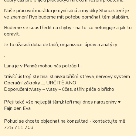
dobrý čas pro přijetí praktických kroků k řešení problémů.
Naše pracovní morálka je nyní silná a my díky Slunci,které je
ve znamení Ryb budeme mít pořebu pomáhat těm slabším.
Budeme se soustředit na chyby - na to, co nefunguje a jak to
opravit.
Je to úžasná doba detailů, organizace, úprav a analýzy.
.
Luna je v Panně mohou nás potrápit -
trávící ústrojí, slezina, slinivka břišní, střeva, nervový systém
Operační zákroky .... URČITĚ ANO
Doporučení :vlasy – vlasy – účes, střih; péče o břicho
.
Přeji také vše nejlepší těm,kteří mají dnes narozeniny
♥
Fajn den Eva.
Pokud se chcete objednat na konzultaci - kontaktujte mě
725 711 703.