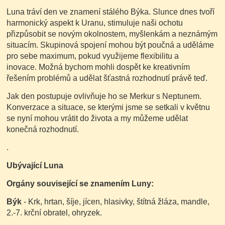
Luna tráví den ve znamení stálého Býka. Slunce dnes tvoří
harmonický aspekt k Uranu, stimuluje naši ochotu
přizpůsobit se novým okolnostem, myšlenkám a neznámým
situacím. Skupinová spojení mohou být poučná a uděláme
pro sebe maximum, pokud využijeme flexibilitu a
inovace. Možná bychom mohli dospět ke kreativním
řešením problémů a udělat šťastná rozhodnutí právě teď.
Jak den postupuje ovlivňuje ho se Merkur s Neptunem.
Konverzace a situace, se kterými jsme se setkali v květnu
se nyní mohou vrátit do života a my můžeme udělat
konečná rozhodnutí.
.
Ubývající Luna
Orgány související se znamením Luny:
Býk
- Krk, hrtan, šíje, jícen, hlasivky, štítná žláza, mandle,
2.-7. krční obratel, ohryzek.