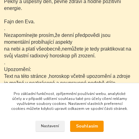
Pěkný a úspěšný den, pevné zdraví a hodně pozitivní
energie.
Fajn den Eva.
.
Nezapomínejte prosím,že denní předpovědi jsou
momentální probíhající aspekty
na nebi a platí všeobecně,nemůžete je tedy praktikovat na
svůj vlastní radixový horoskop při zrození.
.
Upozornění:
Text na této stránce ,horoskop včetně upozornění a zdroje
je možné v nezkrácené a neupravené podobě dále
kopírovat nekomerčním
Pro základní funkčnost, zpříjemnění používání webu, analytické
způsobem.
účely a v případě udělení souhlasu také pro účely cílení reklamy
využíváme soubory cookies. Nastavení vlastních preferencí
cookies můžete kdykoli upravit odkazem ve spodní části stránek.
Souhlasím
Nastavení
Google+