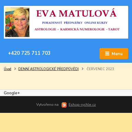
+420 725 711 703
Menu
Úvod
DENNÍ ASTROLOGICKÉ PŘEDPOVĚDI
ČERVENEC 2023
Google+
Vytvořeno na
Eshop-rychle.cz