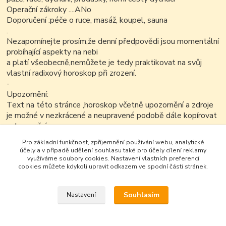
Operační zákroky ....ANo
Doporučení :péče o ruce, masáž, koupel, sauna
.
Nezapomínejte prosím,že denní předpovědi jsou momentální
probíhající aspekty na nebi
a platí všeobecně,nemůžete je tedy praktikovat na svůj
vlastní radixový horoskop při zrození.
-
Upozornění:
Text na této stránce ,horoskop včetně upozornění a zdroje
je možné v nezkrácené a neupravené podobě dále kopírovat
nekomerčním
způsobem.
Pro základní funkčnost, zpříjemnění používání webu, analytické
.
účely a v případě udělení souhlasu také pro účely cílení reklamy
využíváme soubory cookies. Nastavení vlastních preferencí
cookies můžete kdykoli upravit odkazem ve spodní části stránek.
Souhlasím
Nastavení
Google+
Vytvořeno na
Eshop-rychle.cz