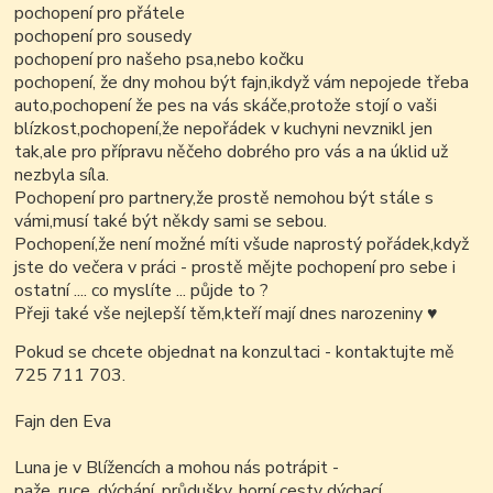
pochopení pro přátele
pochopení pro sousedy
pochopení pro našeho psa,nebo kočku
pochopení, že dny mohou být fajn,ikdyž vám nepojede třeba
auto,pochopení že pes na vás skáče,protože stojí o vaši
blízkost,pochopení,že nepořádek v kuchyni nevznikl jen
tak,ale pro přípravu něčeho dobrého pro vás a na úklid už
nezbyla síla.
Pochopení pro partnery,že prostě nemohou být stále s
vámi,musí také být někdy sami se sebou.
Pochopení,že není možné míti všude naprostý pořádek,když
jste do večera v práci - prostě mějte pochopení pro sebe i
ostatní .... co myslíte ... půjde to ?
Přeji také vše nejlepší těm,kteří mají dnes narozeniny
♥
Pokud se chcete objednat na konzultaci - kontaktujte mě
725 711 703.
Fajn den Eva
Luna je v Blížencích a mohou nás potrápit -
paže, ruce, dýchání, průdušky, horní cesty dýchací