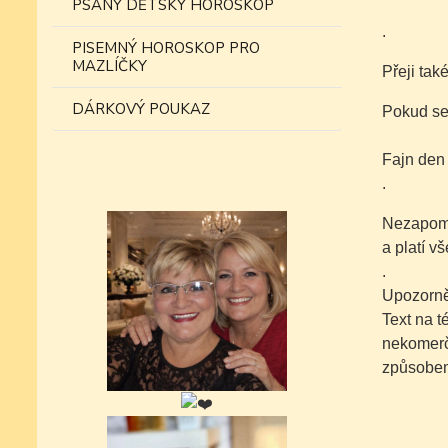
PSANÝ DĚTSKÝ HOROSKOP
.
PISEMNÝ HOROSKOP PRO
MAZLÍČKY
Přeji tak
DÁRKOVÝ POUKAZ
Pokud se 
Fajn den
.
Nezapomí
a platí v
.
Upozorně
Text na 
nekomer
způsobem