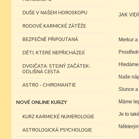
DUŠE V NAŠEM HOROSKOPU
JAK VIDÍ
RODOVÉ KARMICKÉ ZÁTĚŽE
BEZPEČNĚ PŘIPOUTANÁ
Merkur a 
Prostředn
DĚTI, KTERÉ NEPŘICHÁZEJÍ
Hledáme t
DVOJČATA: STEJNÝ ZAČÁTEK-
ODLIŠNÁ CESTA
Naše náp
ASTRO - CHIROMANTIE
Slunce a 
NOVÉ ONLINE KURZY
Máme lepš
Je to tak
KURZ KARMICKÉ NUMEROLOGIE
Některým 
ASTROLOGICKÁ PSYCHOLOGIE
.