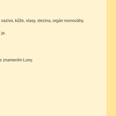
a vazivo, kůže, vlasy, slezina, orgán rovnováhy.
 je.
 se znamením Luny.