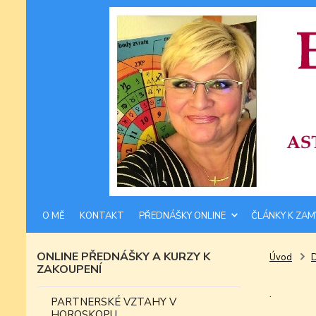
O MĚ
KONTAKT
PŘEDNÁŠKY ONLINE
ČLÁNKY K ZAM
ONLINE PŘEDNÁŠKY A KURZY K
Úvod
ZAKOUPENÍ
.
PARTNERSKÉ VZTAHY V
HOROSKOPU