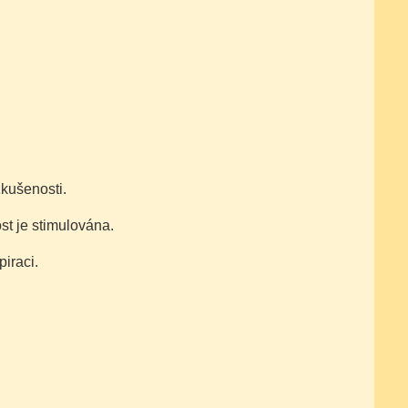
zkušenosti.
t je stimulována.
iraci.