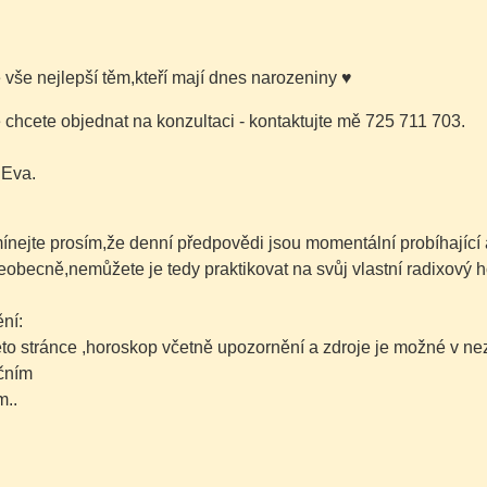
é vše nejlepší těm,kteří mají dnes narozeniny
♥
chcete objednat na konzultaci - kontaktujte mě 725 711 703.
 Eva.
nejte prosím,že denní předpovědi jsou momentální probíhající 
šeobecně,nemůžete je tedy praktikovat na svůj vlastní radixový h
ní:
této stránce ,horoskop včetně upozornění a zdroje je možné v 
čním
..