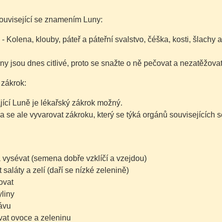
ouvisející se znamením Luny:
- Kolena, klouby, páteř a páteřní svalstvo, čéška, kosti, šlachy 
ny jsou dnes citlivé, proto se snažte o ně pečovat a nezatěžovat
 zákrok:
jící Luně je lékařský zákrok možný.
a se ale vyvarovat zákroku, který se týká orgánů souvisejících
a vysévat
(semena dobře vzklíčí a vzejdou)
 saláty a zelí
(daří se nízké zelenině)
ovat
yliny
rávu
vat ovoce a zeleninu