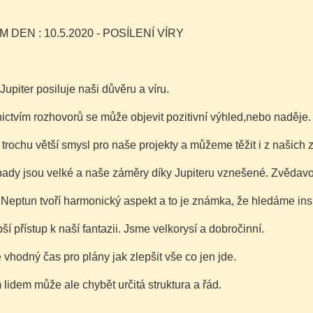
M DEN : 10.5.2020 - POSÍLENÍ VÍRY
Jupiter posiluje naši důvěru a víru.
ictvím rozhovorů se může objevit pozitivní výhled,nebo naděje.
rochu větší smysl pro naše projekty a můžeme těžit i z našich 
ady jsou velké a naše záměry díky Jupiteru vznešené. Zvědavos
Neptun tvoří harmonický aspekt a to je známka, že hledáme insp
í přístup k naší fantazii. Jsme velkorysí a dobročinní.
é vhodný čas pro plány jak zlepšit vše co jen jde.
lidem může ale chybět určitá struktura a řád.