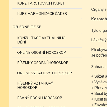
KURZ TAROTOVÝCH KARET
Orgány s
KURZ HARMONIZACE ČAKER
Kozoroh
OBJEDNEJTE SE
Tyto orgá
KONZULTACE AKTUÁLNÍHO
Lékařský
DĚNÍ
Při ubýva
ONLINE OSOBNÍ HOROSKOP
Je potřeb
PÍSEMNÝ OSOBNÍ HOROSKOP
Zahrada:
ONLINE VZTAHOVÝ HOROSKOP
+ Sázet 
+ Vysévat
PÍSEMNÝ VZTAHOVÝ
HOROSKOP
+ Přesaz
+ Sušit b
PSANÝ ROČNÍ HOROSKOP
+ Kosit t
+ Zavařo