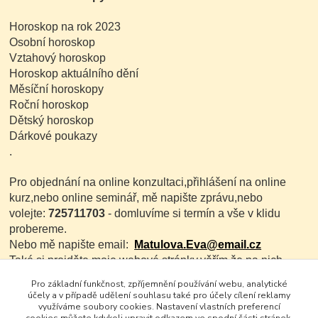
Horoskop na rok 2023
Osobní horoskop
Vztahový horoskop
Horoskop aktuálního dění
Měsíční horoskopy
Roční horoskop
Dětský horoskop
Dárkové poukazy
.
Pro objednání na online konzultaci,přihlášení na online
kurz,nebo online seminář, mě napište zprávu,nebo
volejte:
725711703
- domluvíme si termín a vše v klidu
probereme.
Nebo mě napište email:
Matulova.Eva@email.cz
Také si projděte moje webové stránky,věřím,že na nich
najdete co potřebujete:
www.evamatulova.cz
Pro základní funkčnost, zpříjemnění používání webu, analytické
účely a v případě udělení souhlasu také pro účely cílení reklamy
využíváme soubory cookies. Nastavení vlastních preferencí
cookies můžete kdykoli upravit odkazem ve spodní části stránek.