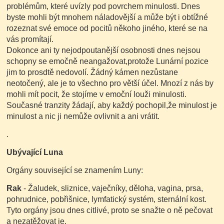
problémům, které uvízly pod povrchem minulosti. Dnes
byste mohli být mnohem náladovější a může být i obtížné
rozeznat své emoce od pocitů někoho jiného, které se na
vás promítají.
Dokonce ani ty nejodpoutanější osobnosti dnes nejsou
schopny se emočně neangažovat,protože Lunární pozice
jim to prosdtě nedovolí. Žádný kámen nezůstane
neotočený, ale je to všechno pro větší účel. Mnozí z nás by
mohli mít pocit, že stojíme v emoční louži minulosti.
Současné tranzity žádají, aby každý pochopil,že minulost je
minulost a nic ji nemůže ovlivnit a ani vrátit.
.
Ubývající Luna
Orgány související se znamením Luny:
Rak
- Žaludek, sliznice, vaječníky, děloha, vagina, prsa,
pohrudnice, pobřišnice, lymfatický systém, sternální kost.
Tyto orgány jsou dnes citlivé, proto se snažte o ně pečovat
a nezatěžovat je.