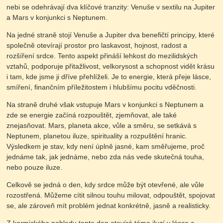
nebi se odehrávají dva klíčové tranzity: Venuše v sextilu na Jupiter
a Mars v konjunkci s Neptunem.
Na jedné straně stojí Venuše a Jupiter dva benefičtí principy, které
společně otevírají prostor pro laskavost, hojnost, radost a
rozšíření srdce. Tento aspekt přináší lehkost do mezilidských
vztahů, podporuje přitažlivost, velkorysost a schopnost vidět krásu
i tam, kde jsme ji dříve přehlíželi. Je to energie, která přeje lásce,
smíření, finančním příležitostem i hlubšímu pocitu vděčnosti.
Na straně druhé však vstupuje Mars v konjunkci s Neptunem a
zde se energie začíná rozpouštět, zjemňovat, ale také
znejasňovat. Mars, planeta akce, vůle a směru, se setkává s
Neptunem, planetou iluze, spirituality a rozpuštění hranic.
Výsledkem je stav, kdy není úplně jasné, kam směřujeme, proč
jednáme tak, jak jednáme, nebo zda nás vede skutečná touha,
nebo pouze iluze.
Celkově se jedná o den, kdy srdce může být otevřené, ale vůle
rozostřená. Můžeme cítit silnou touhu milovat, odpouštět, spojovat
se, ale zároveň mít problém jednat konkrétně, jasně a realisticky.