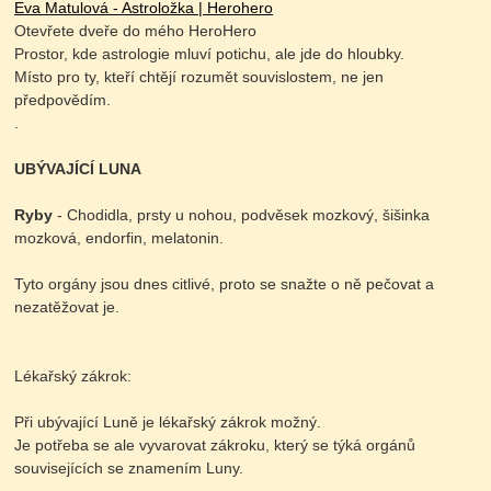
Eva Matulová - Astroložka | Herohero
Otevřete dveře do mého HeroHero
Prostor, kde astrologie mluví potichu, ale jde do hloubky.
Místo pro ty, kteří chtějí rozumět souvislostem, ne jen
předpovědím.
.
UBÝVAJÍCÍ LUNA
Ryby
- Chodidla, prsty u nohou, podvěsek mozkový, šišinka
mozková, endorfin, melatonin.
Tyto orgány jsou dnes citlivé, proto se snažte o ně pečovat a
nezatěžovat je.
Lékařský zákrok:
Při ubývající Luně je lékařský zákrok možný.
Je potřeba se ale vyvarovat zákroku, který se týká orgánů
souvisejících se znamením Luny.