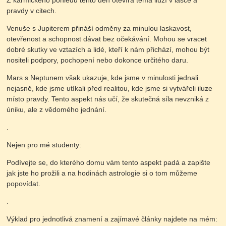
Z karmického pohledu tento den otevírá téma iluzí v lásce a
pravdy v citech.
Venuše s Jupiterem přináší odměny za minulou laskavost,
otevřenost a schopnost dávat bez očekávání. Mohou se vracet
dobré skutky ve vztazích a lidé, kteří k nám přichází, mohou být
nositeli podpory, pochopení nebo dokonce určitého daru.
Mars s Neptunem však ukazuje, kde jsme v minulosti jednali
nejasně, kde jsme utíkali před realitou, kde jsme si vytvářeli iluze
místo pravdy. Tento aspekt nás učí, že skutečná síla nevzniká z
úniku, ale z vědomého jednání.
.
Nejen pro mé studenty:
Podívejte se, do kterého domu vám tento aspekt padá a zapište
jak jste ho prožili a na hodinách astrologie si o tom můžeme
popovídat.
.
Výklad pro jednotlivá znamení a zajímavé články najdete na mém: