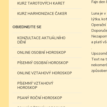
Fajn den 
KURZ TAROTOVÝCH KARET
Luna je v
KURZ HARMONIZACE ČAKER
lýtka, kot
Operační 
OBJEDNEJTE SE
Doporučen
Nezapomín
KONZULTACE AKTUÁLNÍHO
a platí v
DĚNÍ
.
ONLINE OSOBNÍ HOROSKOP
Upozorně
Text na t
PÍSEMNÝ OSOBNÍ HOROSKOP
nekomer
způsobem
ONLINE VZTAHOVÝ HOROSKOP
PÍSEMNÝ VZTAHOVÝ
HOROSKOP
PSANÝ ROČNÍ HOROSKOP