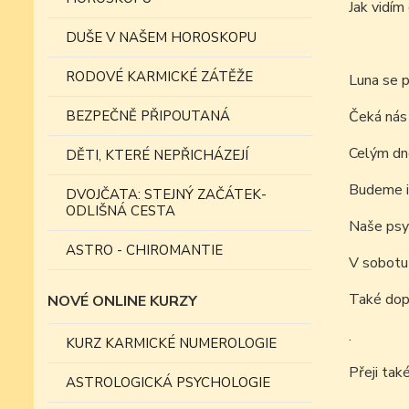
Jak vid
DUŠE V NAŠEM HOROSKOPU
RODOVÉ KARMICKÉ ZÁTĚŽE
Luna se p
BEZPEČNĚ PŘIPOUTANÁ
Čeká nás 
Celým dn
DĚTI, KTERÉ NEPŘICHÁZEJÍ
Budeme i 
DVOJČATA: STEJNÝ ZAČÁTEK-
ODLIŠNÁ CESTA
Naše psyc
ASTRO - CHIROMANTIE
V sobotu 
Také dopo
NOVÉ ONLINE KURZY
.
KURZ KARMICKÉ NUMEROLOGIE
Přeji tak
ASTROLOGICKÁ PSYCHOLOGIE