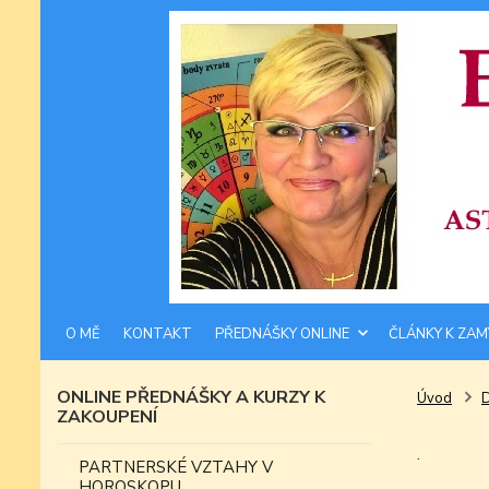
O MĚ
KONTAKT
PŘEDNÁŠKY ONLINE
ČLÁNKY K ZAM
ONLINE PŘEDNÁŠKY A KURZY K
Úvod
ZAKOUPENÍ
.
PARTNERSKÉ VZTAHY V
HOROSKOPU