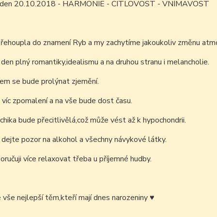
ím den 20.10.2018 - HARMONIE - CITLOVOST - VNÍMAVOST
řehoupla do znamení Ryb a my zachytíme jakoukoliv změnu atmos
den plný romantiky,idealismu a na druhou stranu i melancholie.
em se bude prolýnat zjemění.
víc zpomalení a na vše bude dost času.
hika bude přecitlivělá,což může vést až k hypochondrii.
dejte pozor na alkohol a všechny návykové látky.
ručuji více relaxovat třeba u příjemné hudby.
é vše nejlepší těm,kteří mají dnes narozeniny
♥