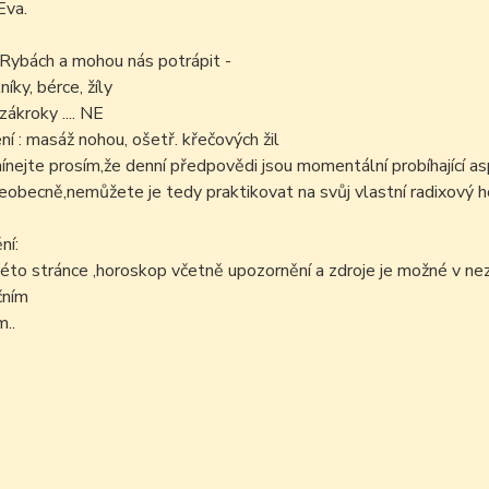
Eva.
 Rybách a mohou nás potrápit -
níky, bérce, žíly
zákroky .... NE
í : masáž nohou, ošetř. křečových žil
ejte prosím,že denní předpovědi jsou momentální probíhající as
šeobecně,nemůžete je tedy praktikovat na svůj vlastní radixový h
ní:
éto stránce ,horoskop včetně upozornění a zdroje je možné v n
čním
..