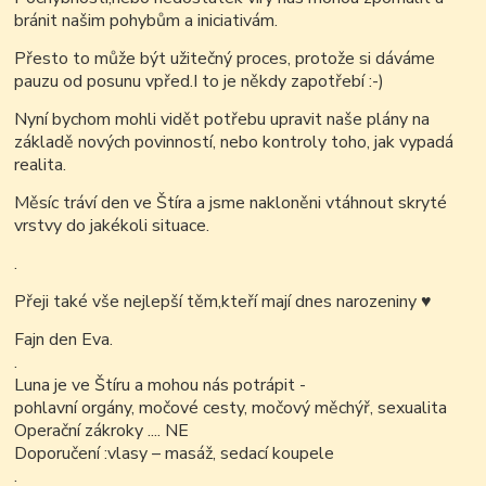
bránit našim pohybům a iniciativám.
Přesto to může být užitečný proces, protože si dáváme
pauzu od posunu vpřed.I to je někdy zapotřebí :-)
Nyní bychom mohli vidět potřebu upravit naše plány na
základě nových povinností,
nebo kontroly toho, jak vypadá
realita.
Měsíc tráví den ve Štíra a jsme nakloněni vtáhnout skryté
vrstvy do jakékoli situace.
.
Přeji také vše nejlepší těm,kteří mají dnes narozeniny
♥
Fajn den Eva.
.
Luna je ve Štíru a mohou nás potrápit -
pohlavní orgány, močové cesty, močový měchýř, sexualita
Operační zákroky .... NE
Doporučení :vlasy – masáž, sedací koupele
.