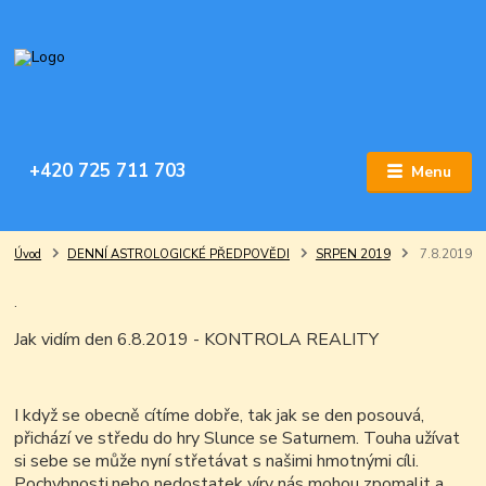
+420 725 711 703
Menu
Úvod
DENNÍ ASTROLOGICKÉ PŘEDPOVĚDI
SRPEN 2019
7.8.2019
.
Jak vidím den 6.8.2019 - KONTROLA REALITY
I když se obecně cítíme dobře, tak jak se den posouvá,
přichází ve středu do hry Slunce se Saturnem.
Touha užívat
si sebe se může nyní střetávat s našimi hmotnými cíli.
Pochybnosti,nebo nedostatek víry nás mohou zpomalit a