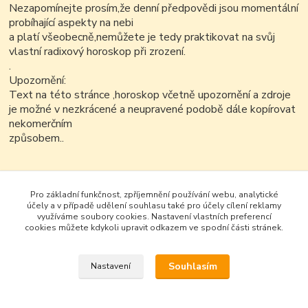
Nezapomínejte prosím,že denní předpovědi jsou momentální
probíhající aspekty na nebi
a platí všeobecně,nemůžete je tedy praktikovat na svůj
vlastní radixový horoskop při zrození.
.
Upozornění:
Text na této stránce ,horoskop včetně upozornění a zdroje
je možné v nezkrácené a neupravené podobě dále kopírovat
nekomerčním
způsobem..
Pro základní funkčnost, zpříjemnění používání webu, analytické
účely a v případě udělení souhlasu také pro účely cílení reklamy
využíváme soubory cookies. Nastavení vlastních preferencí
cookies můžete kdykoli upravit odkazem ve spodní části stránek.
Souhlasím
Nastavení
Google+
Vytvořeno na
Eshop-rychle.cz