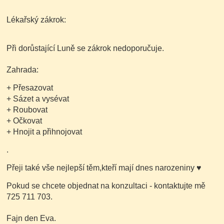
Lékařský zákrok:
Při dorůstající Luně se zákrok nedoporučuje.
Zahrada:
+ Přesazovat
+ Sázet a vysévat
+ Roubovat
+ Očkovat
+ Hnojit a přihnojovat
.
Přeji také vše nejlepší těm,kteří mají dnes narozeniny
♥
Pokud se chcete objednat na konzultaci - kontaktujte mě
725 711 703.
Fajn den Eva.