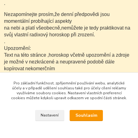
.
Nezapomínejte prosím,že denní předpovědi jsou
momentální probíhající aspekty
na nebi a platí všeobecně,nemůžete je tedy praktikovat na
svůj vlastní radixový horoskop při zrození.
.
Upozornění:
Text na této stránce ,horoskop včetně upozornění a zdroje
je možné v nezkrácené a neupravené podobě dále
kopírovat nekomerčním
způsobem..
Pro základní funkčnost, zpříjemnění používání webu, analytické
účely a v případě udělení souhlasu také pro účely cílení reklamy
využíváme soubory cookies. Nastavení vlastních preferencí
cookies můžete kdykoli upravit odkazem ve spodní části stránek.
Souhlasím
Nastavení
Google+
Vytvořeno na
Eshop-rychle.cz