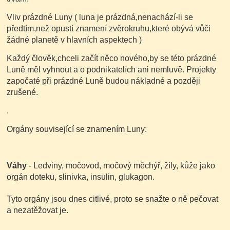
Vliv prázdné Luny ( luna je prázdná,nenachází-li se
předtím,než opustí znamení zvěrokruhu,které obývá vůči
žádné planetě v hlavních aspektech )
Každý člověk,chceli začít něco nového,by se této prázdné
Luně měl vyhnout a o podnikatelích ani nemluvě. Projekty
započaté při prázdné Luně budou nákladné a později
zrušené.
.
Orgány související se znamením Luny:
Váhy
- Ledviny, močovod, močový měchýř, žíly, kůže jako
orgán doteku, slinivka, insulin, glukagon.
Tyto orgány jsou dnes citlivé, proto se snažte o ně pečovat
a nezatěžovat je.