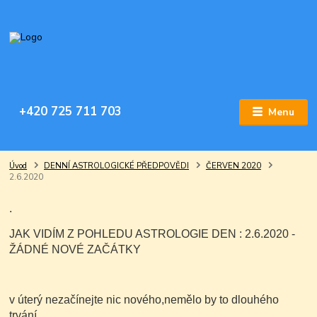
+420 725 711 703
Menu
Úvod
DENNÍ ASTROLOGICKÉ PŘEDPOVĚDI
ČERVEN 2020
2.6.2020
.
JAK VIDÍM Z POHLEDU ASTROLOGIE DEN : 2.6.2020 -
ŽÁDNÉ NOVÉ ZAČÁTKY
v úterý nezačínejte nic nového,nemělo by to dlouhého
trvání.