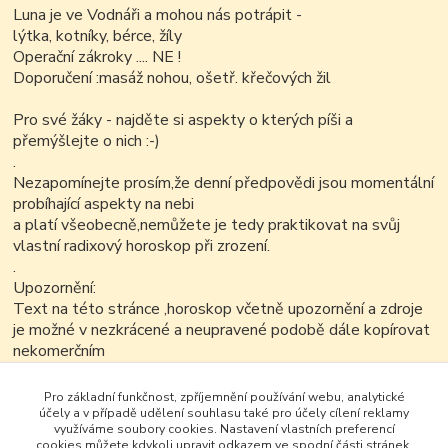
Luna je ve Vodnáři a mohou nás potrápit -
lýtka, kotníky, bérce, žíly
Operační zákroky .... NE !
Doporučení :masáž nohou, ošetř. křečových žil
Pro své žáky - najděte si aspekty o kterých píši a
přemýšlejte o nich :-)
.
Nezapomínejte prosím,že denní předpovědi jsou momentální
probíhající aspekty na nebi
a platí všeobecně,nemůžete je tedy praktikovat na svůj
vlastní radixový horoskop při zrození.
.
Upozornění:
Text na této stránce ,horoskop včetně upozornění a zdroje
je možné v nezkrácené a neupravené podobě dále kopírovat
nekomerčním
způsobem..
.
Pro základní funkčnost, zpříjemnění používání webu, analytické
účely a v případě udělení souhlasu také pro účely cílení reklamy
využíváme soubory cookies. Nastavení vlastních preferencí
cookies můžete kdykoli upravit odkazem ve spodní části stránek.