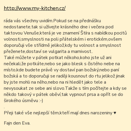
http://www.my-kitchen.cz/
ráda vás všechny uvidím.Pokud se na přednášku
nedostanete,tak si užívejte krásného dne i večera pod
taktovou Venuše,která je ve znamení Štíra s nabídkou pocitů
volnosti,smyslnosti na poli přátelském i erotickém,ovšem
doporučuji vše střídmě jelikož,kdy tu volnost a smyslnost
přeženete,dostaví se vulgarita a marnivost..
Také můžete v pátek potkat někoho,koho jste už ani
nečekali,že potkáte,nebo se jako blesk s čistého nebe na
místo,kde budete právě vy dostaví pan božský,nebo paní
božská a to doporučuji se raději kousnout do rtu jelikož jinak
by jste mohli na něho,nebo na ni hledět jako tele a
nevysoukat ze sebe ani slovo.Takže s tím počítejte a kdy se
někdo takový v pátek oběví,tak vypnout prsa a opřít se do
širokého úsměvu :-)
.
Přeji také vše nejlepší těm,kteří mají dnes narozeniny
♥
Fajn den Eva.