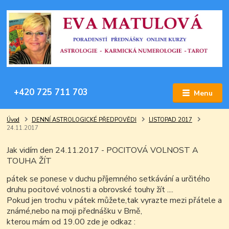
+420 725 711 703
Menu
Úvod
DENNÍ ASTROLOGICKÉ PŘEDPOVĚDI
LISTOPAD 2017
24.11.2017
Jak vidím den 24.11.2017 - POCITOVÁ VOLNOST A
TOUHA ŽÍT
pátek se ponese v duchu příjemného setkávání a určitého
druhu pocitové volnosti a obrovské touhy žít ....
Pokud jen trochu v pátek můžete,tak vyrazte mezi přátele a
známé,nebo na moji přednášku v Brně,
kterou mám od 19.00 zde je odkaz :